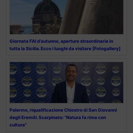
Giornata FAI d’autunno, aperture straordinarie in
tutta la Sicilia. Ecco i luoghi da visitare [Fotogallery]
Palermo, riqualificazione Chiostro di San Giovanni
degli Eremiti. Scarpinato: “Natura fa rima con
cultura”