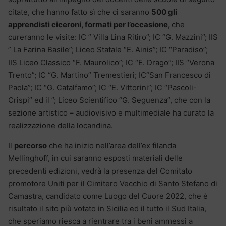
citate, che hanno fatto sì che ci saranno
500 gli
apprendisti ciceroni, formati per l’occasione,
che
cureranno le visite: IC ” Villa Lina Ritiro”; IC “G. Mazzini”; IIS
” La Farina Basile”; Liceo Statale “E. Ainis”; IC “Paradiso”;
IIS Liceo Classico “F. Maurolico”; IC “E. Drago”; IIS “Verona
Trento”; IC “G. Martino” Tremestieri; IC“San Francesco di
Paola”; IC “G. Catalfamo”; IC “E. Vittorini”; IC “Pascoli-
Crispi” ed il ”; Liceo Scientifico “G. Seguenza”, che con la
sezione artistico – audiovisivo e multimediale ha curato la
realizzazione della locandina.
Il
percorso
che ha inizio nell’area dell’ex filanda
Mellinghoff, in cui saranno esposti materiali delle
precedenti edizioni, vedrà la presenza del Comitato
promotore Uniti per il Cimitero Vecchio di Santo Stefano di
Camastra, candidato come Luogo del Cuore 2022, che è
risultato il sito più votato in Sicilia ed il tutto il Sud Italia,
che speriamo riesca a rientrare tra i beni ammessi a