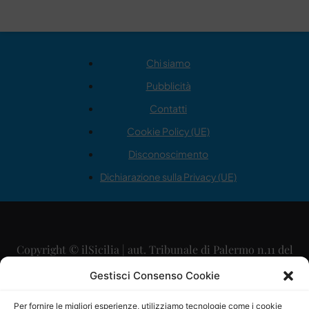
Chi siamo
Pubblicità
Contatti
Cookie Policy (UE)
Disconoscimento
Dichiarazione sulla Privacy (UE)
Copyright © ilSicilia | aut. Tribunale di Palermo n.11 del
29/09/2015
Gestisci Consenso Cookie
Editore: Mercurio Comunicazione Soc. Coop. A.R.L.
Per fornire le migliori esperienze, utilizziamo tecnologie come i cookie