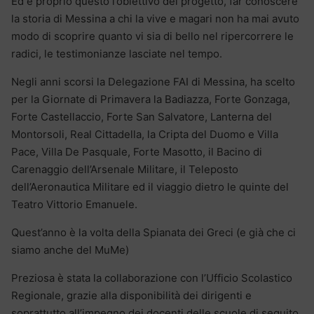
Ed è proprio questo l’obiettivo del progetto, far conoscere
la storia di Messina a chi la vive e magari non ha mai avuto
modo di scoprire quanto vi sia di bello nel ripercorrere le
radici, le testimonianze lasciate nel tempo.
Negli anni scorsi la Delegazione FAI di Messina, ha scelto
per la Giornate di Primavera la Badiazza, Forte Gonzaga,
Forte Castellaccio, Forte San Salvatore, Lanterna del
Montorsoli, Real Cittadella, la Cripta del Duomo e Villa
Pace, Villa De Pasquale, Forte Masotto, il Bacino di
Carenaggio dell’Arsenale Militare, il Teleposto
dell’Aeronautica Militare ed il viaggio dietro le quinte del
Teatro Vittorio Emanuele.
Quest’anno è la volta della Spianata dei Greci (e già che ci
siamo anche del MuMe)
Preziosa è stata la collaborazione con l’Ufficio Scolastico
Regionale, grazie alla disponibilità dei dirigenti e
soprattutto all’impegno dei docenti delle scuole di seguito