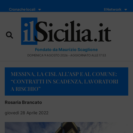
Cronache locali
Il Network
Fondato da Maurizio Scaglione
DOMENICA 9 AGOSTO 2026 - AGGIORNATO ALLE 17:53
MESSINA, LA CISL ALL’ASP E AL COMUNE:
“CONTRATTI IN SCADENZA, LAVORATORI
A RISCHIO”
Rosaria Brancato
giovedì 28 Aprile 2022