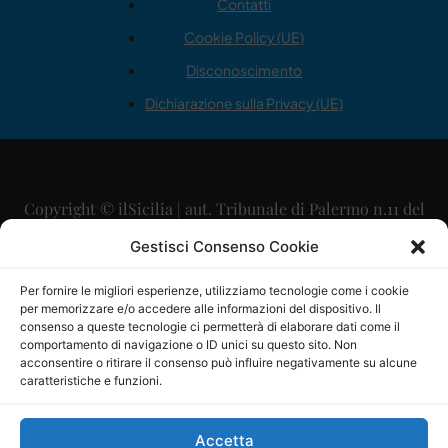
Contatti
Cookie Policy (UE)
Disconoscimento
Dichiarazione sulla Privacy (UE)
Copyright © ilSicilia | aut. Tribunale di Palermo n.11 del
29/09/2015
Gestisci Consenso Cookie
Editore: Mercurio Comunicazione Soc. Coop. A.R.L.
Per fornire le migliori esperienze, utilizziamo tecnologie come i cookie
per memorizzare e/o accedere alle informazioni del dispositivo. Il
Direttore Editoriale: Maurizio Scaglione
consenso a queste tecnologie ci permetterà di elaborare dati come il
comportamento di navigazione o ID unici su questo sito. Non
Direttore Responsabile: Maria Calabrese
acconsentire o ritirare il consenso può influire negativamente su alcune
caratteristiche e funzioni.
p.zza Sant’Oliva, 9 – 90141 – Palermo – 091335557
P.IVA: 06334930820
Accetta