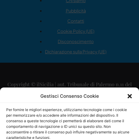
Chi siamo
Pubblicità
Contatti
Cookie Policy (UE)
Disconoscimento
Dichiarazione sulla Privacy (UE)
Copyright © ilSicilia | aut. Tribunale di Palermo n.11 del
29/09/2015
Gestisci Consenso Cookie
Editore: Mercurio Comunicazione Soc. Coop. A.R.L.
Per fornire le migliori esperienze, utilizziamo tecnologie come i cookie
per memorizzare e/o accedere alle informazioni del dispositivo. Il
Direttore Editoriale: Maurizio Scaglione
consenso a queste tecnologie ci permetterà di elaborare dati come il
comportamento di navigazione o ID unici su questo sito. Non
Direttore Responsabile: Maria Calabrese
acconsentire o ritirare il consenso può influire negativamente su alcune
caratteristiche e funzioni.