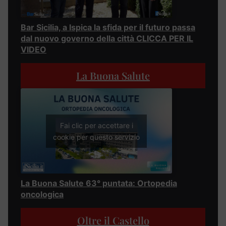
Bar Sicilia, a Ispica la sfida per il futuro passa
dal nuovo governo della città CLICCA PER IL
VIDEO
La Buona Salute
Fai clic per accettare i
cookie per questo servizio
La Buona Salute 63° puntata: Ortopedia
oncologica
Oltre il Castello