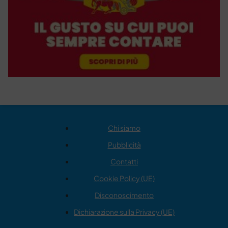
Chi siamo
Pubblicità
Contatti
Cookie Policy (UE)
Disconoscimento
Dichiarazione sulla Privacy (UE)