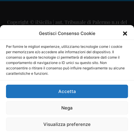
Copyright © ilSicilia | aut. Tribunale di Palermo n.11 del
29/09/2015
Gestisci Consenso Cookie
Editore: Mercurio Comunicazione Soc. Coop. A.R.L.
Per fornire le migliori esperienze, utilizziamo tecnologie come i cookie
per memorizzare e/o accedere alle informazioni del dispositivo. Il
Direttore Editoriale: Maurizio Scaglione
consenso a queste tecnologie ci permetterà di elaborare dati come il
comportamento di navigazione o ID unici su questo sito. Non
Direttore Responsabile: Maria Calabrese
acconsentire o ritirare il consenso può influire negativamente su alcune
caratteristiche e funzioni.
p.zza Sant’Oliva, 9 – 90141 – Palermo – 091335557
P.IVA: 06334930820
Accetta
Mercurio Comunicazione Società Cooperativa a r.l. è
iscritta al Registro degli Operatori di Comunicazione al
Nega
numero 26988
Visualizza preferenze
Sito gestito da
La Digitale srl
–
info@ladigitale.it