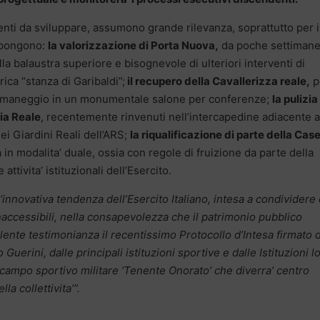
erventi da sviluppare, assumono grande rilevanza, soprattutto per i
uppongono:
la valorizzazione di Porta Nuova,
da poche settiman
lla balaustra superiore e bisognevole di ulteriori interventi di
rica “stanza di Garibaldi”;
il recupero della Cavallerizza reale,
p
ico maneggio in un monumentale salone per conferenze;
la pulizia 
dia Reale
, recentemente rinvenuti nell’intercapedine adiacente a
ei Giardini Reali dell’ARS;
la riqualificazione di parte della Ca
ura in modalita’ duale, ossia con regole di fruizione da parte della
 attivita’ istituzionali dell’Esercito.
all’innovativa tendenza dell’Esercito Italiano, intesa a condividere
inaccessibili, nella consapevolezza che il patrimonio pubblico
lente testimonianza il recentissimo Protocollo d’Intesa firmato 
uerini, dalle principali istituzioni sportive e dalle Istituzioni lo
 campo sportivo militare ‘Tenente Onorato’ che diverra’ centro
a collettivita’”.