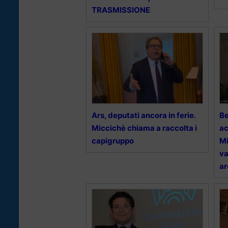
TRASMISSIONE
Ars, deputati ancora in ferie.
Be
Miccichè chiama a raccolta i
ac
capigruppo
Mi
va
ar