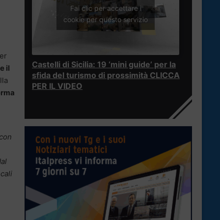
Fai clic per accettare i
cookie per questo servizio
e
er
Castelli di Sicilia: 19 ‘mini guide’ per la
e il
sfida del turismo di prossimità CLICCA
lla
PER IL VIDEO
serma
 con
dal
cali