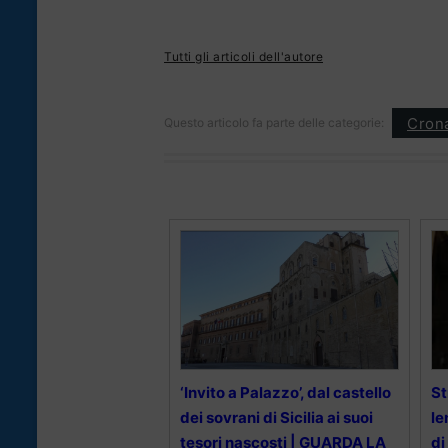
Tutti gli articoli dell'autore
Cron
Questo articolo fa parte delle categorie:
‘Invito a Palazzo’, dal castello
St
dei sovrani di Sicilia ai suoi
le
tesori nascosti | GUARDA LA
di