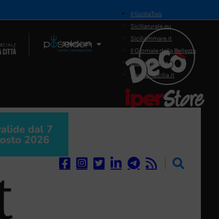
il SiciliaTivù
Siciliarurale.eu
Siciliammare.it
Il Network
Il Giornale della Bellezza
Siciliamedica.it
Sanitainsicilia.it