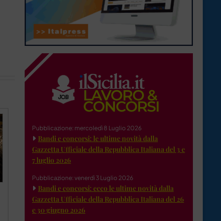
Pubblicazione: mercoledì 8 Luglio 2026
Bandi e concorsi: le ultime novità dalla
Gazzetta Ufficiale della Repubblica Italiana del 3 e
7 luglio 2026
Pubblicazione: venerdì 3 Luglio 2026
Bandi e concorsi: ecco le ultime novità dalla
Gazzetta Ufficiale della Repubblica Italiana del 26
e 30 giugno 2026