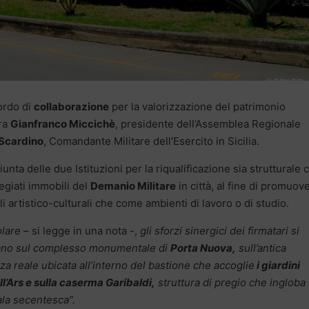
ordo di
collaborazione
per la valorizzazione del patrimonio
tra
Gianfranco Miccichè
, presidente dell’Assemblea Regionale
 Scardino
, Comandante Militare dell’Esercito in Sicilia.
unta delle due Istituzioni per la riqualificazione sia strutturale 
egiati immobili del
Demanio Militare
in città, al fine di promuov
oli artistico-culturali che come ambienti di lavoro o di studio.
olare
– si legge in una nota -,
gli sforzi sinergici dei firmatari si
ano sul complesso monumentale di
Porta Nuova,
sull’antica
za reale ubicata all’interno del bastione che accoglie
i giardini
ll’Ars e sulla caserma Garibaldi,
struttura di pregio che ingloba
ala secentesca”.