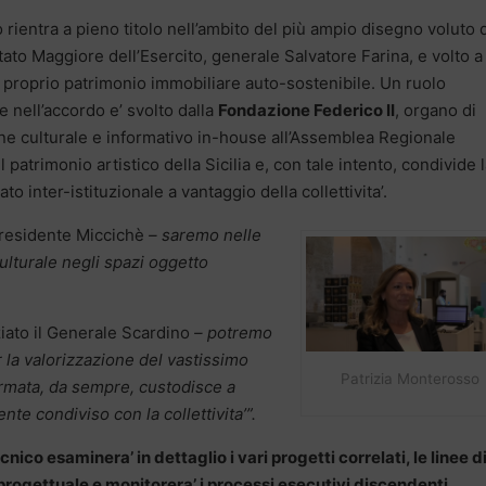
o rientra a pieno titolo nell’ambito del più ampio disegno voluto 
ato Maggiore dell’Esercito, generale Salvatore Farina, e volto a
l proprio patrimonio immobiliare auto-sostenibile. Un ruolo
 nell’accordo e’ svolto dalla
Fondazione Federico II
, organo di
e culturale e informativo in-house all’Assemblea Regionale
 patrimonio artistico della Sicilia e, con tale intento, condivide 
to inter-istituzionale a vantaggio della collettivita’.
Presidente Miccichè
– saremo nelle
ulturale negli spazi oggetto
iato il Generale Scardino
– potremo
r la valorizzazione del vastissimo
Patrizia Monterosso
Armata, da sempre, custodisce a
te condiviso con la collettivita’”.
co esaminera’ in dettaglio i vari progetti correlati, le linee d
progettuale e monitorera’ i processi esecutivi discendenti.