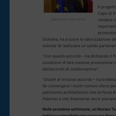
Il progett
Capo di St
Gianfranco Miccichè
rendere i
importante
promozion
Siciliana, ha a cuore la valorizzazione del
volonta’ di realizzare un solido partenaria
“Con questo accordo –
ha dichiarato il 
condizioni di fare insieme promozione c
dell’accordo di collaborazione”.
“Grazie al virtuoso accordo –
ha evidenz
far convergere i nostri comuni sforzi pe
patrimonio architettonico che la Forza 
Palermo e che finalmente verra’ pienamen
Nelle prossime settimane, un Nucleo Tecni
indirizzo specifiche per ciascuna linea 