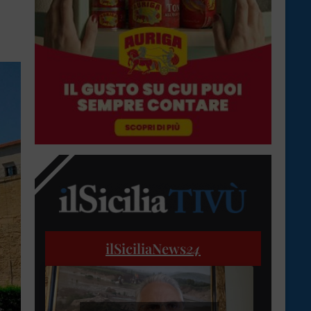
ilSiciliaNews
24