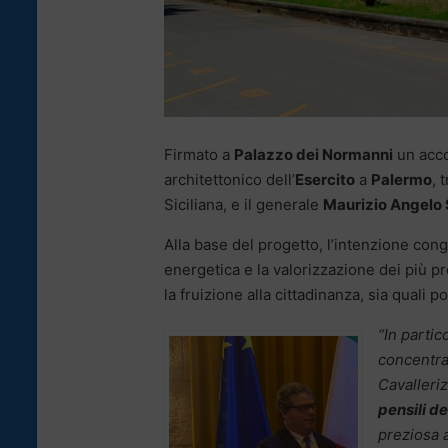
Firmato a
Palazzo dei Normanni
un acc
architettonico dell’
Esercito
a
Palermo
, 
Siciliana, e il generale
Maurizio Angelo
Alla base del progetto, l’intenzione congi
energetica e la valorizzazione dei più pr
la fruizione alla cittadinanza, sia quali p
“In partic
concentr
Cavalleriz
pensili de
preziosa 