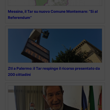
Messina, il Tar su nuovo Comune Montemare: “Sì al
Referendum”
Ztl a Palermo: il Tar respinge il ricorso presentato da
200 cittadini