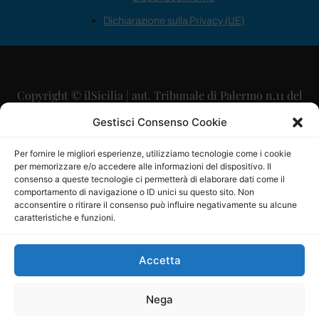
Dichiarazione sulla Privacy (UE)
Copyright © ilSicilia | aut. Tribunale di Palermo n.11 del
29/09/2015
Gestisci Consenso Cookie
Editore: Mercurio Comunicazione Soc. Coop. A.R.L.
Per fornire le migliori esperienze, utilizziamo tecnologie come i cookie
per memorizzare e/o accedere alle informazioni del dispositivo. Il
Direttore Editoriale: Maurizio Scaglione
consenso a queste tecnologie ci permetterà di elaborare dati come il
comportamento di navigazione o ID unici su questo sito. Non
Direttore Responsabile: Maria Calabrese
acconsentire o ritirare il consenso può influire negativamente su alcune
caratteristiche e funzioni.
p.zza Sant’Oliva, 9 – 90141 – Palermo – 091335557
P.IVA: 06334930820
Accetta
Mercurio Comunicazione Società Cooperativa a r.l. è
iscritta al Registro degli Operatori di Comunicazione al
Nega
numero 26988