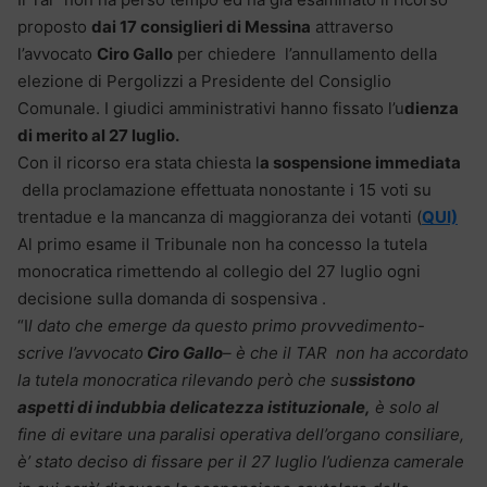
proposto
dai 17 consiglieri di Messina
attraverso
l’avvocato
Ciro Gallo
per chiedere l’annullamento della
elezione di Pergolizzi a Presidente del Consiglio
Comunale. I giudici amministrativi hanno fissato l’u
dienza
di merito al 27 luglio.
Con il ricorso era stata chiesta l
a sospensione immediata
della proclamazione effettuata nonostante i 15 voti su
trentadue e la mancanza di maggioranza dei votanti (
QUI)
Al primo esame il Tribunale non ha concesso la tutela
monocratica rimettendo al collegio del 27 luglio ogni
decisione sulla domanda di sospensiva .
“I
l dato che emerge da questo primo provvedimento-
scrive l’avvocato
Ciro Gallo
– è che il TAR non ha accordato
la tutela monocratica rilevando però che su
ssistono
aspetti di indubbia delicatezza istituzionale,
è solo al
fine di evitare una paralisi operativa dell’organo consiliare,
è’ stato deciso di fissare per il 27 luglio l’udienza camerale