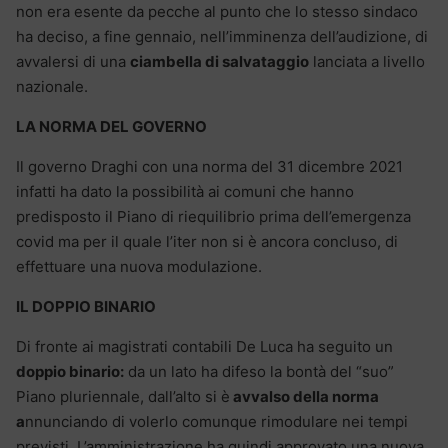
non era esente da pecche al punto che lo stesso sindaco
ha deciso, a fine gennaio, nell’imminenza dell’audizione, di
avvalersi di una
ciambella di salvataggio
lanciata a livello
nazionale.
LA NORMA DEL GOVERNO
Il governo Draghi con una norma del 31 dicembre 2021
infatti ha dato la possibilità ai comuni che hanno
predisposto il Piano di riequilibrio prima dell’emergenza
covid ma per il quale l’iter non si è ancora concluso, di
effettuare una nuova modulazione.
IL DOPPIO BINARIO
Di fronte ai magistrati contabili De Luca ha seguito un
doppio binario:
da un lato ha difeso la bontà del “suo”
Piano pluriennale, dall’alto si è
avvalso della norma
a
nnunciando di volerlo comunque rimodulare nei tempi
previsti. L’amministrazione ha quindi approvato una nuova