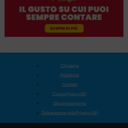
Chi siamo
Pubblicità
Contatti
Cookie Policy (UE)
Disconoscimento
Dichiarazione sulla Privacy (UE)