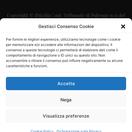
Copyright © ilSicilia | aut. Tribunale di Palermo n.11 del
29/09/2015
Gestisci Consenso Cookie
Editore: Mercurio Comunicazione Soc. Coop. A.R.L.
Per fornire le migliori esperienze, utilizziamo tecnologie come i cookie
per memorizzare e/o accedere alle informazioni del dispositivo. Il
Direttore Editoriale: Maurizio Scaglione
consenso a queste tecnologie ci permetterà di elaborare dati come il
comportamento di navigazione o ID unici su questo sito. Non
Direttore Responsabile: Maria Calabrese
acconsentire o ritirare il consenso può influire negativamente su alcune
caratteristiche e funzioni.
p.zza Sant’Oliva, 9 – 90141 – Palermo – 091335557
P.IVA: 06334930820
Accetta
Mercurio Comunicazione Società Cooperativa a r.l. è
iscritta al Registro degli Operatori di Comunicazione al
Nega
numero 26988
Visualizza preferenze
Sito gestito da
La Digitale srl
–
info@ladigitale.it
Cookie Policy
Dichiarazione sulla Privacy