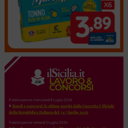
Pubblicazione: mercoledì 8 Luglio 2026
Bandi e concorsi: le ultime novità dalla Gazzetta Ufficiale
della Repubblica Italiana del 3 e 7 luglio 2026
Pubblicazione: venerdì 3 Luglio 2026