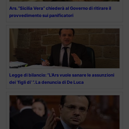
Ars. “Sicilia Vera” chiederà al Governo di ritirare il
provvedimento sui panificatori
Legge di bilancio: “L’Ars vuole sanare le assunzioni
dei ‘figli di’ “. La denuncia di De Luca