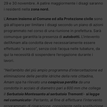
29 e 30 novembre. A patire maggiormente i disagi saranno
i residenti nella
zona nord.
L’
Amam insieme al Comune ed alla Protezione civile
sono
già all’opera per limitare i disagi secondo un piano di azioni
programmato nel corso di una riunione in prefettura. Sarà
comunque garantita la presenza di
autobotti.
L’intevento
dell’Amam alla condotta deve necessariamente essere
effettuato “a secco”, senza cioè l’acqua nelle tubature, da
qui la necessità di sospendere l’erogazione durante i
lavori.
“
Nell’ambito del più ampio programma d’intercettazione ed
eliminazione delle perdite idriche della rete cittadina,
Amam spa ha rilevato una
cospicua perdita
da una
condotta in acciaio di diametro pari a 600 mm che collega
il
Serbatoio Montesanto al serbatoio Tremont
i-
si legge
nel comunicato
– Pertanto, al fine di effettuare l’intervento
programmato di riparazione, consistente nella sostituzione