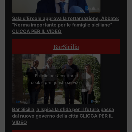
Sala d’Ercole approva la rottamazione, Abbate:
“Norma importante per le famiglie siciliane”
CLICCA PER IL VIDEO
BarSicilia
Fai clic per accettare i
cookie per questo servizio
Bar Sicilia, a Ispica la sfida per il futuro passa
dal nuovo governo della città CLICCA PER IL
VIDEO