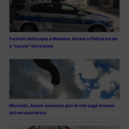
Furbetti dell’acqua a Messina: Amam e Polizia locale
a “caccia” dei morosi
Morosità, Amam annuncia giro di vite sugli evasori
del servizio idrico