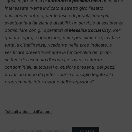
“
quali la presenza di
autobotti a presidio fisso
delle aree
interessate (verrà indicato a stretto giro l’esatto
posizionamento) e, per le fasce di popolazione più
svantaggiata (anziani e disabili), un servizio di assistenza
domiciliare con gli operatori di
Messina Social City
. Per
quanto sopra, è opportuno, nelle prossime ore, invitare
tutta la cittadinanza, ricadente nelle aree indicate, a
verificare preventivamente la funzionalità dei propri
sistemi di accumulo d’acqua (serbatoi, cisterne
condominiali, autoclavi) o, qualora presenti, dei pozzi
privati, in modo da poter ridurre il disagio legato alla
programmata interruzione dell’erogazion
e”.
Tutti gli articoli dell'autore
Cronaca
Questo articolo fa parte delle categorie: