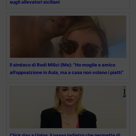
sugli allevatori siciliani
Il sindaco di Rodì Milici (Me): “Ho moglie e amico
all’opposizione in Aula, ma a casa non volano i piatti”
Click day a Unipa, il passo indietro che permette di