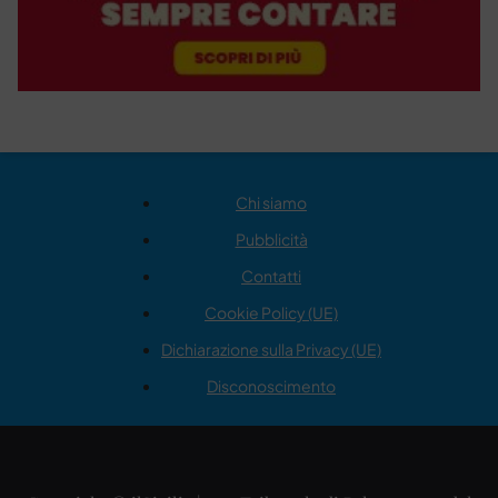
Chi siamo
Pubblicità
Contatti
Cookie Policy (UE)
Dichiarazione sulla Privacy (UE)
Disconoscimento