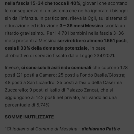
nella fascia 15-34 che tocca il 40%
, giovani che scontano
le conseguenze di un sistema che ne ha ignorato i bisogni
sin dall’infanzia. In particolare, rileva la Cgil, sul sistema di
educazione ed istruzione
3 – 36 mesi Messina
sconta un
ritardo gravissimo.. Per i 4.701 bambini nella fascia 3-36
mesi presenti a Messina
servirebbero almeno 1.551 posti,
ossia il 33% della domanda potenziale,
in base
all’obiettivo di servizio fissato dalle Legge 234/2021.
Invece,
ci sono solo 5 asili nido comunali
che coprono 128
posti (21 posti a Camaro; 25 posti a Fondo Basile/Giostra;
48 posti a San Licandro; 25 posti all’asilo della Caserma
Zuccarello; 9 posti all’asilo di Palazzo Zanca), che si
aggiungono ai 142 posti nel privato, arrivando ad una
percentuale di 5,74%.
SOMME INUTILIZZATE
“
Chiediamo al Comune di Messina –
dichiarano Patti e