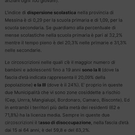
anziani ogni 100 giovani).
L’indice di
dispersione scolastica
nella provincia di
Messina è di 0,29 per la scuola primaria e di 1,09, per la
scuola secondaria. Se guardiamo alla percentuale di
mense scolastiche nella scuola primaria è pari al 32,2%
mentre il tempo pieno è del 20,3% nelle primarie e 31,3%
nelle secondarie.
Le circoscrizioni nelle quali c’è il maggior numero di
bambini e adolescenti fino a 19 anni
sono la II
(dove la
fascia d’età indicata rappresenta il 20,09% della
popolazione)
e la III
(dove è il 24%). E’ proprio in queste
due Municipalità che vi sono zone cosiddette a rischio
(Cep, Unrra, Mangialupi, Bordonaro, Camaro, Bisconte). Ed
in entrambi i territori più della metà dei residenti (62 e
71,8%) ha la licenza media. Sempre in queste due
circoscrizioni il t
asso di disoccupazione
, nella fascia d’età
dai 15 ai 64 anni, è del 59,8 e del 63,2%.