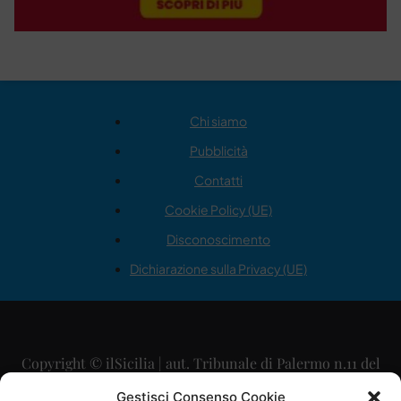
Chi siamo
Pubblicità
Contatti
Cookie Policy (UE)
Disconoscimento
Dichiarazione sulla Privacy (UE)
Copyright © ilSicilia | aut. Tribunale di Palermo n.11 del
29/09/2015
Gestisci Consenso Cookie