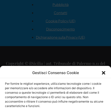
Pubblicità
Contatti
Cookie Policy (UE)
Disconoscimento
Dichiarazione sulla Privacy (UE)
Copyright © ilSicilia | aut. Tribunale di Palermo n.11 del
29/09/2015
Gestisci Consenso Cookie
Editore: Mercurio Comunicazione Soc. Coop. A.R.L.
Per fornire le migliori esperienze, utilizziamo tecnologie come i cookie
per memorizzare e/o accedere alle informazioni del dispositivo. Il
Direttore Editoriale: Maurizio Scaglione
consenso a queste tecnologie ci permetterà di elaborare dati come il
comportamento di navigazione o ID unici su questo sito. Non
Direttore Responsabile: Maria Calabrese
acconsentire o ritirare il consenso può influire negativamente su alcune
caratteristiche e funzioni.