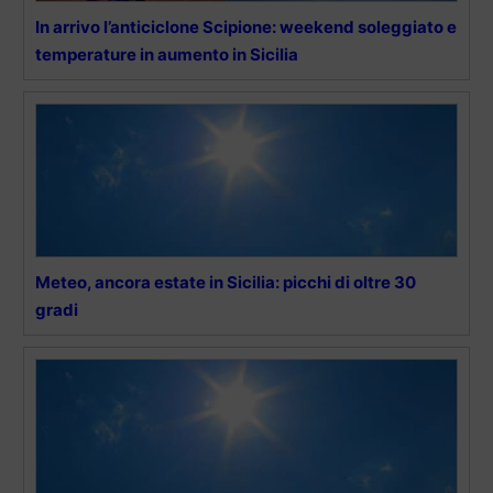
In arrivo l’anticiclone Scipione: weekend soleggiato e
temperature in aumento in Sicilia
Meteo, ancora estate in Sicilia: picchi di oltre 30
gradi