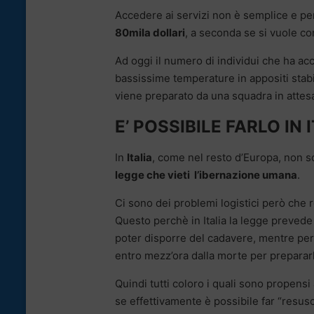
Accedere ai servizi non è semplice e per
80mila dollari
, a seconda se si vuole con
Ad oggi il numero di individui che ha acc
bassissime temperature in appositi stab
viene preparato da una squadra in attesa
E’ POSSIBILE FARLO IN 
In
Italia
, come nel resto d’Europa, non 
legge che vieti l’ibernazione umana
.
Ci sono dei problemi logistici però che r
Questo perchè in Italia la legge prevede
poter disporre del cadavere, mentre per
entro mezz’ora dalla morte per prepararl
Quindi tutti coloro i quali sono propensi 
se effettivamente è possibile far “resusc