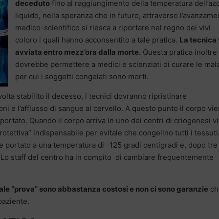
deceduto
fino al raggiungimento della temperatura dell’az
liquido, nella speranza che in futuro, attraverso l’avanzame
medico-scientifico si riesca a riportare nel regno dei vivi
coloro i quali hanno acconsentito a tale pratica.
La tecnica
avviata entro mezz’ora dalla morte.
Questa pratica inoltre
dovrebbe permettere a medici e scienziati di curare le mala
per cui i soggetti congelati sono morti.
ta stabilito il decesso, i tecnici dovranno ripristinare
i e l’afflusso di sangue al cervello. A questo punto il corpo vi
ortato. Quando il corpo arriva in uno dei centri di criogenesi v
otettiva” indispensabile per evitale che congelino tutti i tessuti
e portato a una temperatura di -125 gradi centigradi e, dopo tre
i. Lo staff del centro ha in compito di cambiare frequentemente
tale “prova” sono abbastanza costosi e non ci sono garanzie
ch
 paziente.