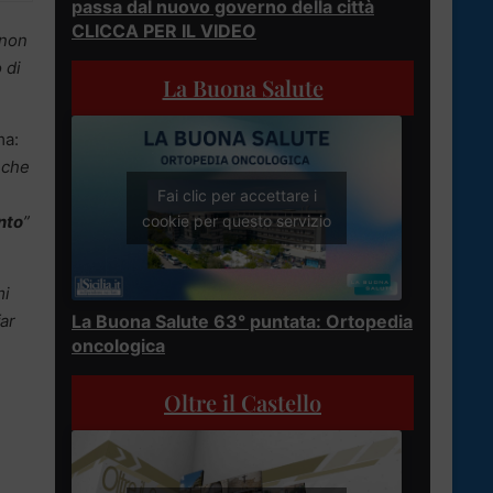
passa dal nuovo governo della città
CLICCA PER IL VIDEO
 non
 di
La Buona Salute
ma:
 che
Fai clic per accettare i
cookie per questo servizio
nto
”
mi
far
La Buona Salute 63° puntata: Ortopedia
oncologica
Oltre il Castello