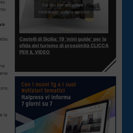
oto
Fai clic per accettare i
nto
cookie per questo servizio
 va
Castelli di Sicilia: 19 ‘mini guide’ per la
ttie
sfida del turismo di prossimità CLICCA
PER IL VIDEO
ene
iene
.
 ore,
e la