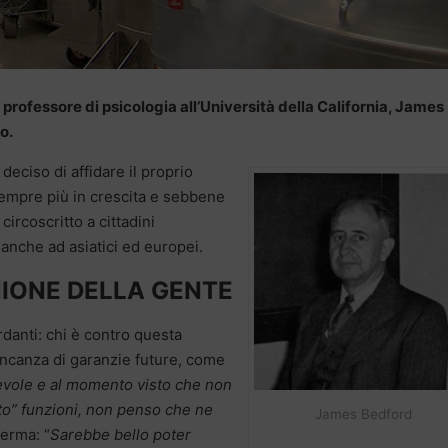
professore di psicologia all’Università della California, James
o.
eciso di affidare il proprio
 sempre più in crescita e sebbene
ircoscritto a cittadini
a anche ad asiatici ed europei.
NIONE DELLA GENTE
rdanti: chi è contro questa
ancanza di garanzie future, come
evole e al momento visto che non
to” funzioni, non penso che ne
James Bedford
erma: “
Sarebbe bello poter