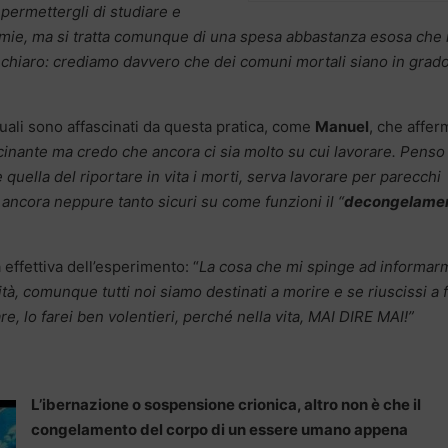
 permettergli di studiare e
mie, ma si tratta comunque di una spesa abbastanza esosa che
 chiaro: crediamo davvero che dei comuni mortali siano in grado
quali sono affascinati da questa pratica, come
Manuel
, che affer
cinante ma credo che ancora ci sia molto su cui lavorare. Penso
uella del riportare in vita i morti, serva lavorare per parecchi
 ancora neppure tanto sicuri su come funzioni il “
decongelame
effettiva dell’esperimento: “
La cosa che mi spinge ad informar
tà, comunque tutti noi siamo destinati a morire e se riuscissi a 
are, lo farei ben volentieri, perché nella vita, MAI DIRE MAI!”
L’ibernazione o sospensione crionica, altro non è che il
congelamento del corpo di un essere umano appena