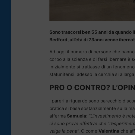
Sono trascorsi ben 55 anni da quando il 
Bedford, all’età di 73anni venne ibernat
Ad oggi il numero di persone che hanno d
corpo alla scienza e di farsi ibernare è
inizialmente si trattasse di un fenomeno c
statunitensi, adesso la cerchia si allarg
PRO O CONTRO? L’OPI
I pareri a riguardo sono parecchio disco
pratica si basa sostanzialmente sulla m
afferma
Samuela
:
“L’investimento è not
ci sono prove effettive che “l’esperimen
valga la pena”.
O come
Valentina
che aff