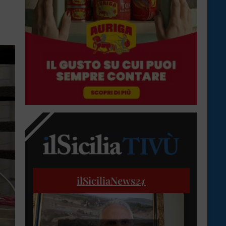
ilSiciliaNews
24