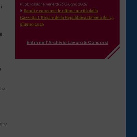
Pubblicazione: venerdì 26 Giugno 2026
i
Bandi e concorsi: le ultime novità dalla
Gazzetta Ufficiale della Repubblica Italiana del 23
giugno 2026
e,
Entra nell'Archivio Lavoro & Concorsi
a
lia.
pere
e