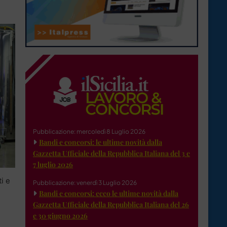
Pubblicazione: mercoledì 8 Luglio 2026
Bandi e concorsi: le ultime novità dalla
Gazzetta Ufficiale della Repubblica Italiana del 3 e
7 luglio 2026
i e
Pubblicazione: venerdì 3 Luglio 2026
Bandi e concorsi: ecco le ultime novità dalla
Gazzetta Ufficiale della Repubblica Italiana del 26
e 30 giugno 2026