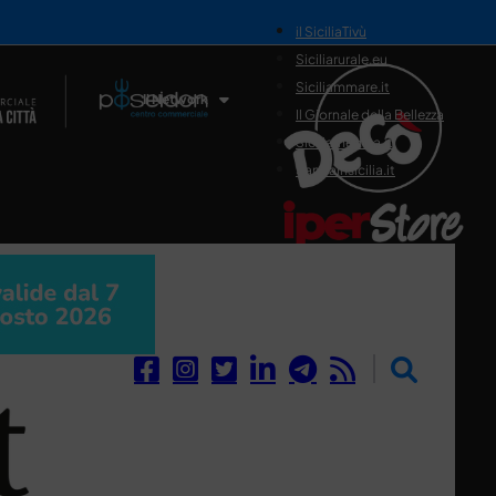
il SiciliaTivù
Siciliarurale.eu
Siciliammare.it
Il Network
Il Giornale della Bellezza
Siciliamedica.it
Sanitainsicilia.it