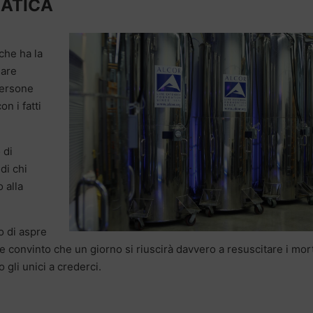
RATICA
che ha la
sare
 persone
n i fatti
 di
di chi
 alla
o di aspre
 convinto che un giorno si riuscirà davvero a resuscitare i mort
 gli unici a crederci.