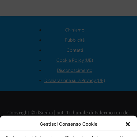
Chi siamo
Pubblicità
Contatti
Cookie Policy (UE)
Disconoscimento
Dichiarazione sulla Privacy (UE)
Copyright © ilSicilia | aut. Tribunale di Palermo n.11 del
29/09/2015
Gestisci Consenso Cookie
Editore: Mercurio Comunicazione Soc. Coop. A.R.L.