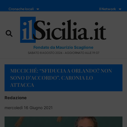
Cronache locali
Il Network
Fondato da Maurizio Scaglione
SABATO 8 AGOSTO 2026 - AGGIORNATO ALLE 19:07
MICCICHÉ: “SFIDUCIA A ORLANDO? NON
SONO D’ACCORDO”. CARONIA LO
ATTACCA
Redazione
mercoledì 16 Giugno 2021