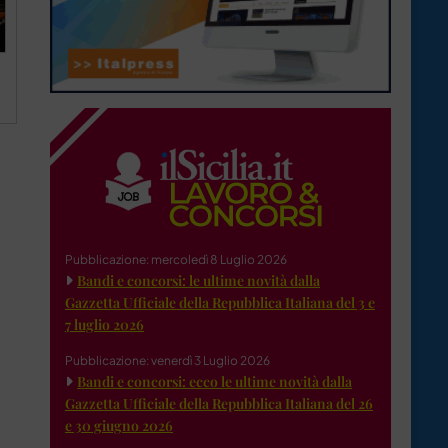
Pubblicazione: mercoledì 8 Luglio 2026
Bandi e concorsi: le ultime novità dalla
Gazzetta Ufficiale della Repubblica Italiana del 3 e
7 luglio 2026
Pubblicazione: venerdì 3 Luglio 2026
Bandi e concorsi: ecco le ultime novità dalla
Gazzetta Ufficiale della Repubblica Italiana del 26
e 30 giugno 2026