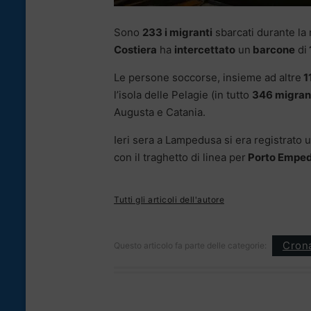
Sono
233 i migranti
sbarcati durante la 
Costiera
ha
intercettato
un
barcone
di
Le persone soccorse, insieme ad altre
1
l’isola delle Pelagie (in tutto
346 migran
Augusta e Catania.
Ieri sera a Lampedusa si era registrato 
con il traghetto di linea per
Porto Emped
Tutti gli articoli dell'autore
Cron
Questo articolo fa parte delle categorie: