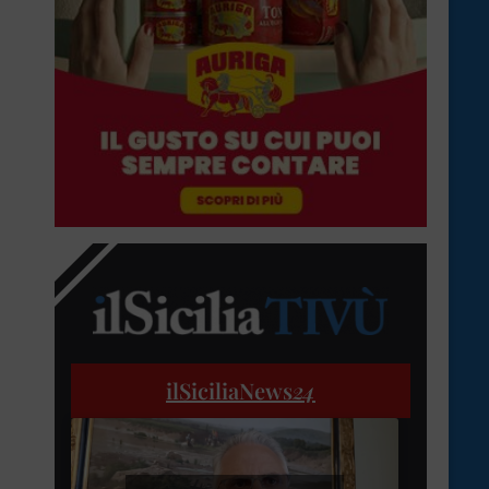
ilSiciliaNews
24