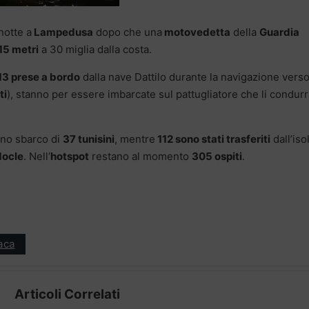
notte a
Lampedusa
dopo che una
motovedetta
della
Guardia
15 metri
a 30 miglia dalla costa.
13 prese a bordo
dalla nave Dattilo durante la navigazione vers
ti
), stanno per essere imbarcate sul pattugliatore che li condur
uno sbarco di
37 tunisini
, mentre
112 sono stati trasferiti
dall’iso
ocle
. Nell’
hotspot
restano al momento
305 ospiti
.
aca
Articoli Correlati