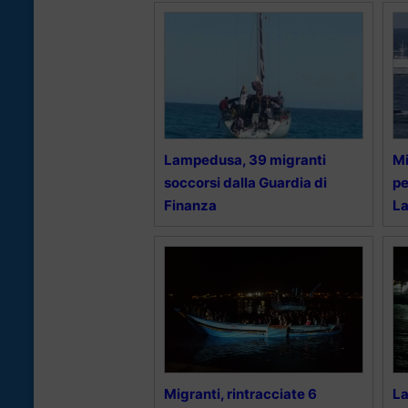
Lampedusa, 39 migranti
Mi
soccorsi dalla Guardia di
pe
Finanza
L
Migranti, rintracciate 6
La