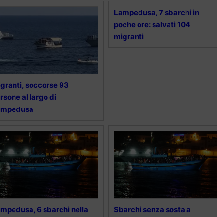
Lampedusa, 7 sbarchi in
poche ore: salvati 104
migranti
granti, soccorse 93
rsone al largo di
ampedusa
mpedusa, 6 sbarchi nella
Sbarchi senza sosta a