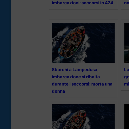
imbarcazioni: soccorsi in 424
no
Sbarchi a Lampedusa,
La
imbarcazione si ribalta
go
durante i soccorsi: morta una
mi
donna