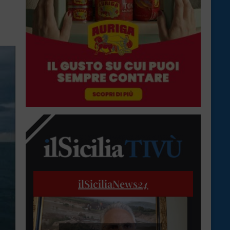
ilSiciliaNews
24