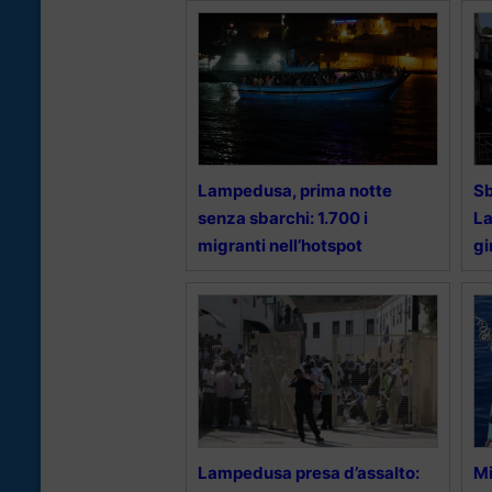
Lampedusa, prima notte
Sb
senza sbarchi: 1.700 i
La
migranti nell’hotspot
gi
Lampedusa presa d’assalto:
Mi