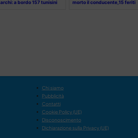
archi: a bordo 157 tunisini
morto il conducente,15 feriti
Chi siamo
Pubblicità
Contatti
Cookie Policy (UE)
Disconoscimento
Dichiarazione sulla Privacy (UE)