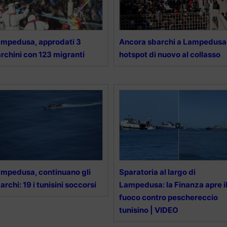
mpedusa, approdati 3
Ancora sbarchi a Lampedusa
rchini con 123 migranti
hotspot di nuovo al collasso
mpedusa, continuano gli
Sparatoria al largo di
archi: 19 i tunisini soccorsi
Lampedusa: la Finanza apre i
fuoco contro peschereccio
tunisino | VIDEO