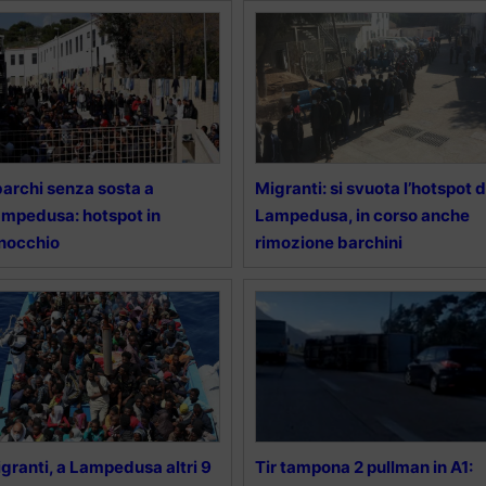
archi senza sosta a
Migranti: si svuota l’hotspot d
mpedusa: hotspot in
Lampedusa, in corso anche
nocchio
rimozione barchini
granti, a Lampedusa altri 9
Tir tampona 2 pullman in A1: