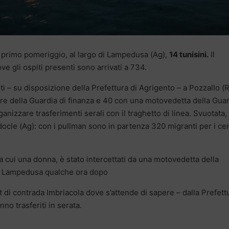
el primo pomeriggio, al largo di Lampedusa (Ag),
14 tunisini.
Il
ve gli ospiti presenti sono arrivati a 734.
iti – su disposizione della Prefettura di Agrigento – a Pozzallo (R
tore della Guardia di finanza e 40 con una motovedetta della Gua
ganizzare trasferimenti serali con il traghetto di linea. Svuotata,
docle (Ag): con i pullman sono in partenza 320 migranti per i cen
a cui una donna, è stato intercettati da una motovedetta della
 a Lampedusa qualche ora dopo
t di contrada Imbriacola dove s’attende di sapere – dalla Prefett
no trasferiti in serata.