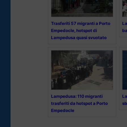
Trasferiti 57 migranti a Porto
La
Empedocle, hotspot di
ba
Lampedusa quasi svuotato
Lampedusa: 110 migranti
La
trasferiti da hotspot a Porto
sb
Empedocle