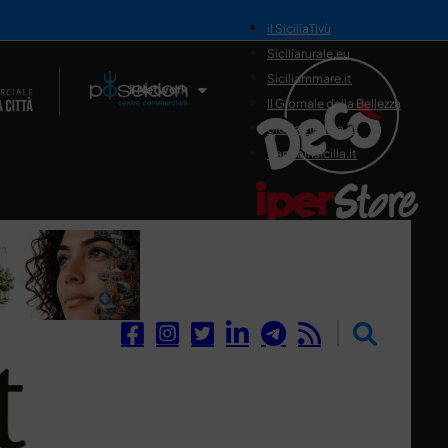
il SiciliaTivù
Siciliarurale.eu
Siciliammare.it
Il Network
Il Giornale della Bellezza
Siciliamedica.it
Sanitainsicilia.it