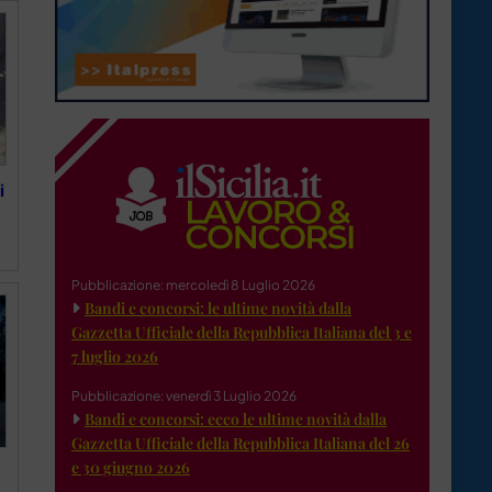
i
Pubblicazione: mercoledì 8 Luglio 2026
Bandi e concorsi: le ultime novità dalla
Gazzetta Ufficiale della Repubblica Italiana del 3 e
7 luglio 2026
Pubblicazione: venerdì 3 Luglio 2026
Bandi e concorsi: ecco le ultime novità dalla
Gazzetta Ufficiale della Repubblica Italiana del 26
e 30 giugno 2026