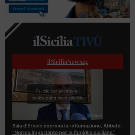
ilSiciliaNews
24
Fai clic per accettare i
cookie per questo servizio
Sala d’Ercole approva la rottamazione, Abbate:
“Norma importante per le famiglie siciliane”