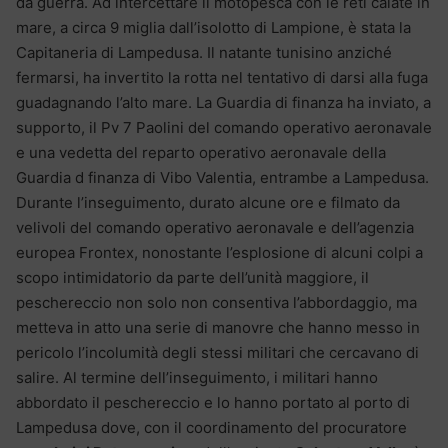
da guerra. Ad intercettare il motopesca con le reti calate in
mare, a circa 9 miglia dall’isolotto di Lampione, è stata la
Capitaneria di Lampedusa. Il natante tunisino anziché
fermarsi, ha invertito la rotta nel tentativo di darsi alla fuga
guadagnando l’alto mare. La Guardia di finanza ha inviato, a
supporto, il Pv 7 Paolini del comando operativo aeronavale
e una vedetta del reparto operativo aeronavale della
Guardia d finanza di Vibo Valentia, entrambe a Lampedusa.
Durante l’inseguimento, durato alcune ore e filmato da
velivoli del comando operativo aeronavale e dell’agenzia
europea Frontex, nonostante l’esplosione di alcuni colpi a
scopo intimidatorio da parte dell’unità maggiore, il
peschereccio non solo non consentiva l’abbordaggio, ma
metteva in atto una serie di manovre che hanno messo in
pericolo l’incolumità degli stessi militari che cercavano di
salire. Al termine dell’inseguimento, i militari hanno
abbordato il peschereccio e lo hanno portato al porto di
Lampedusa dove, con il coordinamento del procuratore