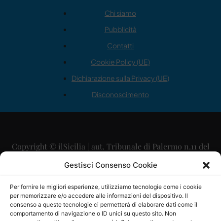
Chi siamo
Pubblicità
Contatti
Cookie Policy (UE)
Dichiarazione sulla Privacy (UE)
Disconoscimento
Copyright © ilSicilia | aut. Tribunale di Palermo n.11 del
29/09/2015
Gestisci Consenso Cookie
Editore: Mercurio Comunicazione Soc. Coop. A.R.L.
Per fornire le migliori esperienze, utilizziamo tecnologie come i cookie
per memorizzare e/o accedere alle informazioni del dispositivo. Il
Direttore Editoriale: Maurizio Scaglione
consenso a queste tecnologie ci permetterà di elaborare dati come il
comportamento di navigazione o ID unici su questo sito. Non