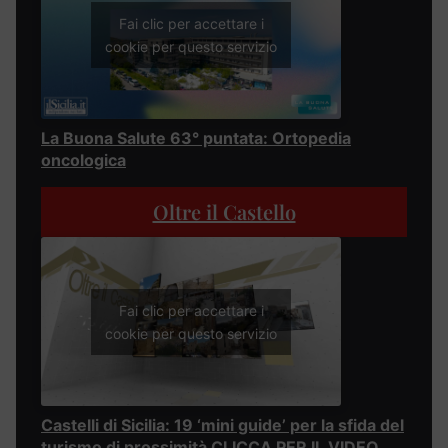
Fai clic per accettare i
cookie per questo servizio
La Buona Salute 63° puntata: Ortopedia
oncologica
Oltre il Castello
Fai clic per accettare i
cookie per questo servizio
Castelli di Sicilia: 19 ‘mini guide’ per la sfida del
turismo di prossimità CLICCA PER IL VIDEO