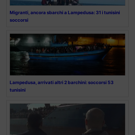
Migranti, ancora sbarchi a Lampedusa: 31 i tunisini
soccorsi
Lampedusa, arrivati altri 2 barchini: soccorsi 53
tunisini