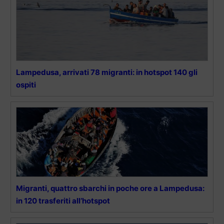
Lampedusa, arrivati 78 migranti: in hotspot 140 gli
ospiti
Migranti, quattro sbarchi in poche ore a Lampedusa:
in 120 trasferiti all’hotspot