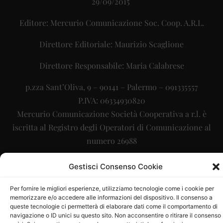
29/09/2015
Editore: Mercurio Comunicazione Soc. Coop. A.R.L.
Direttore Editoriale: Maurizio Scaglione
Direttore Responsabile: Maria Calabrese
p.zza Sant’Oliva, 9 – 90141 – Palermo – 091335557
P.IVA: 06334930820
Mercurio Comunicazione Società Cooperativa a r.l. è
iscritta al Registro degli Operatori di Comunicazione al
numero 26988
Sito gestito da
La Digitale srl
–
info@ladigitale.it
Gestisci Consenso Cookie
Per fornire le migliori esperienze, utilizziamo tecnologie come i cookie per
memorizzare e/o accedere alle informazioni del dispositivo. Il consenso a
queste tecnologie ci permetterà di elaborare dati come il comportamento di
navigazione o ID unici su questo sito. Non acconsentire o ritirare il consenso