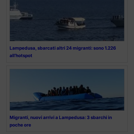
Lampedusa, sbarcati altri 24 migranti: sono 1.226
all’hotspot
Migranti, nuovi arrivi a Lampedusa: 3 sbarchi in
poche ore