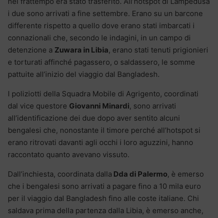
nel frattempo era stato trasferito. All’hotspot di Lampedusa
i due sono arrivati a fine settembre. Erano su un barcone
differente rispetto a quello dove erano stati imbarcati i
connazionali che, secondo le indagini, in un campo di
detenzione a
Zuwara in Libia
, erano stati tenuti prigionieri
e torturati affinché pagassero, o saldassero, le somme
pattuite all’inizio del viaggio dal Bangladesh.
I poliziotti della Squadra Mobile di Agrigento, coordinati
dal vice questore
Giovanni Minardi
, sono arrivati
all’identificazione dei due dopo aver sentito alcuni
bengalesi che, nonostante il timore perché all’hotspot si
erano ritrovati davanti agli occhi i loro aguzzini, hanno
raccontato quanto avevano vissuto.
Dall’inchiesta, coordinata dalla
Dda di Palermo
, è emerso
che i bengalesi sono arrivati a pagare fino a 10 mila euro
per il viaggio dal Bangladesh fino alle coste italiane. Chi
saldava prima della partenza dalla Libia, è emerso anche,