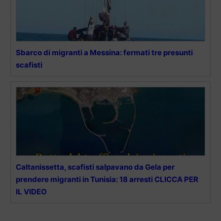
Sbarco di migranti a Messina: fermati tre presunti
scafisti
Caltanissetta, scafisti salpavano da Gela per
prendere migranti in Tunisia: 18 arresti CLICCA PER
IL VIDEO