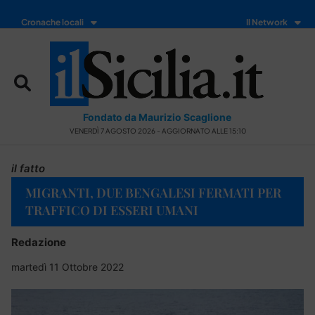
Cronache locali
Il Network
Fondato da Maurizio Scaglione
VENERDÌ 7 AGOSTO 2026 - AGGIORNATO ALLE 15:10
il fatto
MIGRANTI, DUE BENGALESI FERMATI PER
TRAFFICO DI ESSERI UMANI
Redazione
martedì 11 Ottobre 2022