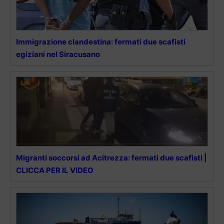
Immigrazione clandestina: fermati due scafisti
egiziani nel Siracusano
Migranti soccorsi ad Acitrezza: fermati due scafisti |
CLICCA PER IL VIDEO