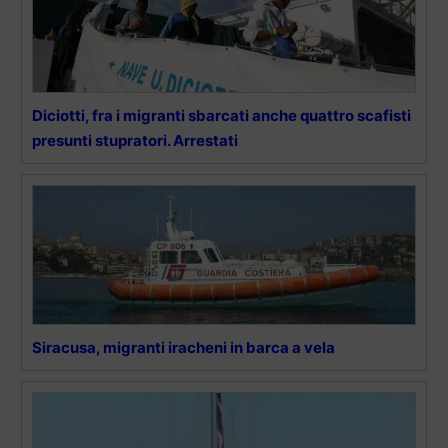
Diciotti, fra i migranti sbarcati anche quattro scafisti
presunti stupratori. Arrestati
Siracusa, migranti iracheni in barca a vela