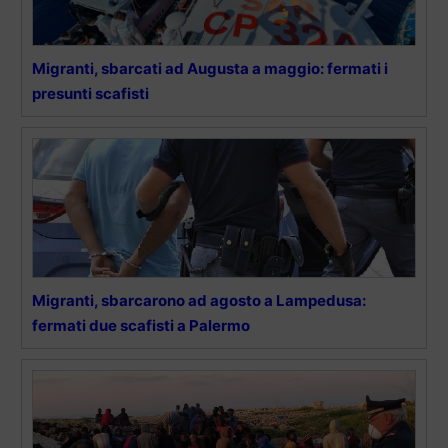
Migranti, sbarcati ad Augusta a maggio: fermati i
presunti scafisti
Migranti, sbarcarono ad agosto a Lampedusa:
fermati due scafisti a Palermo