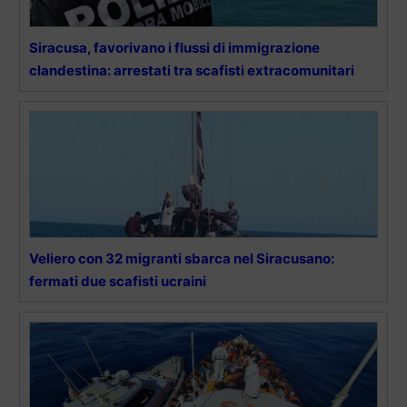
Siracusa, favorivano i flussi di immigrazione
clandestina: arrestati tra scafisti extracomunitari
Veliero con 32 migranti sbarca nel Siracusano:
fermati due scafisti ucraini