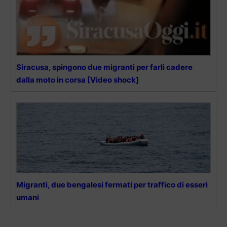
Siracusa, spingono due migranti per farli cadere
dalla moto in corsa [Video shock]
Migranti, due bengalesi fermati per traffico di esseri
umani