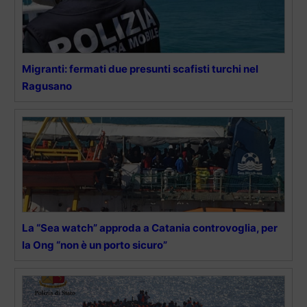
Migranti: fermati due presunti scafisti turchi nel
Ragusano
La “Sea watch” approda a Catania controvoglia, per
la Ong “non è un porto sicuro”