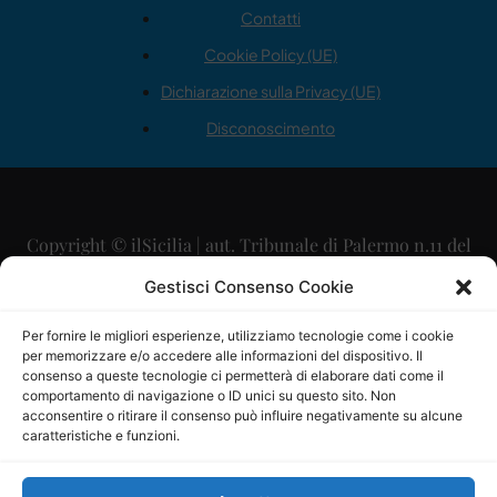
Contatti
Cookie Policy (UE)
Dichiarazione sulla Privacy (UE)
Disconoscimento
Copyright © ilSicilia | aut. Tribunale di Palermo n.11 del
29/09/2015
Gestisci Consenso Cookie
Editore: Mercurio Comunicazione Soc. Coop. A.R.L.
Per fornire le migliori esperienze, utilizziamo tecnologie come i cookie
per memorizzare e/o accedere alle informazioni del dispositivo. Il
Direttore Editoriale: Maurizio Scaglione
consenso a queste tecnologie ci permetterà di elaborare dati come il
comportamento di navigazione o ID unici su questo sito. Non
Direttore Responsabile: Maria Calabrese
acconsentire o ritirare il consenso può influire negativamente su alcune
caratteristiche e funzioni.
p.zza Sant’Oliva, 9 – 90141 – Palermo – 091335557
P.IVA: 06334930820