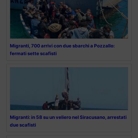
Migranti, 700 arrivi con due sbarchi a Pozzallo:
fermati sette scafisti
Migranti: in 58 su un veliero nel Siracusano, arrestati
due scafisti