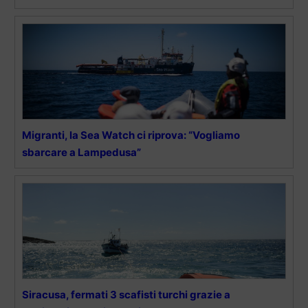
Migranti, la Sea Watch ci riprova: “Vogliamo
sbarcare a Lampedusa”
Siracusa, fermati 3 scafisti turchi grazie a