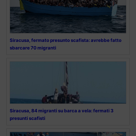
Siracusa, fermato presunto scafista: avrebbe fatto
sbarcare 70 migranti
Siracusa, 84 migranti su barca a vela: fermati 3
presunti scafisti