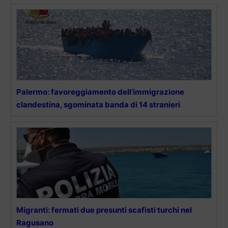
Palermo: favoreggiamento dell’immigrazione
clandestina, sgominata banda di 14 stranieri
Migranti: fermati due presunti scafisti turchi nel
Ragusano