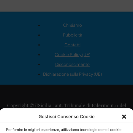
Chi siamo
Pubblicità
Contatti
Cookie Policy (UE)
Disconoscimento
Dichiarazione sulla Privacy (UE)
Copyright © ilSicilia | aut. Tribunale di Palermo n.11 del
29/09/2015
Gestisci Consenso Cookie
Editore: Mercurio Comunicazione Soc. Coop. A.R.L.
Per fornire le migliori esperienze, utilizziamo tecnologie come i cookie