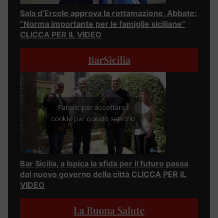
Sala d’Ercole approva la rottamazione, Abbate:
“Norma importante per le famiglie siciliane”
CLICCA PER IL VIDEO
BarSicilia
Fai clic per accettare i
cookie per questo servizio
Bar Sicilia, a Ispica la sfida per il futuro passa
dal nuovo governo della città CLICCA PER IL
VIDEO
La Buona Salute