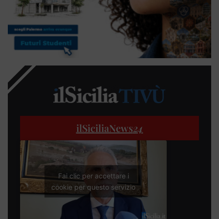
ilSiciliaNews
24
Fai clic per accettare i
cookie per questo servizio