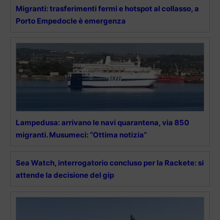
Migranti: trasferimenti fermi e hotspot al collasso, a
Porto Empedocle è emergenza
Lampedusa: arrivano le navi quarantena, via 850
migranti. Musumeci: “Ottima notizia”
Sea Watch, interrogatorio concluso per la Rackete: si
attende la decisione del gip