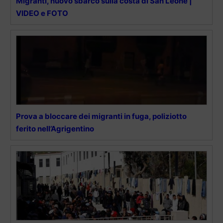
Migranti, nuovo sbarco sulla costa di San Leone |
VIDEO e FOTO
Prova a bloccare dei migranti in fuga, poliziotto
ferito nell’Agrigentino