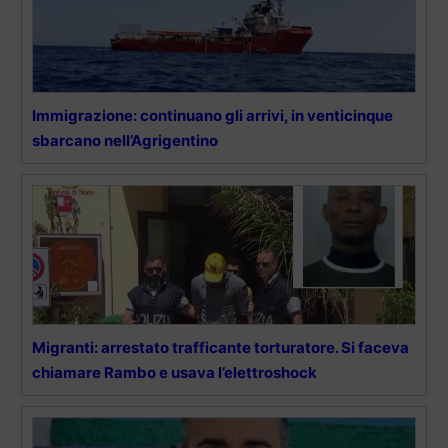
Immigrazione: continuano gli arrivi, in venticinque
sbarcano nell’Agrigentino
Migranti: arrestato trafficante torturatore. Si faceva
chiamare Rambo e usava l’elettroshock