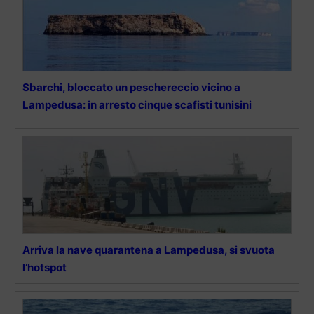
Sbarchi, bloccato un peschereccio vicino a
Lampedusa: in arresto cinque scafisti tunisini
Arriva la nave quarantena a Lampedusa, si svuota
l’hotspot