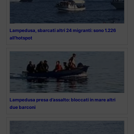
Lampedusa, sbarcati altri 24 migranti: sono 1.226
all’hotspot
Lampedusa presa d’assalto: bloccati in mare altri
due barconi