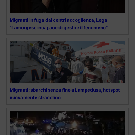
Migranti in fuga dai centri accoglienza, Lega:
“Lamorgese incapace di gestire il fenomeno”
Migranti: sbarchi senza fine a Lampedusa, hotspot
nuovamente stracolmo