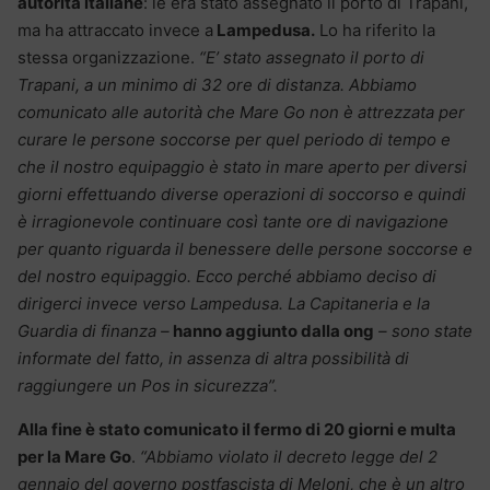
autorità italiane
: le era stato assegnato il porto di Trapani,
ma ha attraccato invece a
Lampedusa.
Lo ha riferito la
stessa organizzazione.
“E’ stato assegnato il porto di
Trapani, a un minimo di 32 ore di distanza. Abbiamo
comunicato alle autorità che Mare Go non è attrezzata per
curare le persone soccorse per quel periodo di tempo e
che il nostro equipaggio è stato in mare aperto per diversi
giorni effettuando diverse operazioni di soccorso e quindi
è irragionevole continuare così tante ore di navigazione
per quanto riguarda il benessere delle persone soccorse e
del nostro equipaggio. Ecco perché abbiamo deciso di
dirigerci invece verso Lampedusa. La Capitaneria e la
Guardia di finanza –
hanno aggiunto dalla ong
– sono state
informate del fatto, in assenza di altra possibilità di
raggiungere un Pos in sicurezza”.
Alla fine è stato comunicato il fermo di 20 giorni e multa
per la Mare Go
.
“Abbiamo violato il decreto legge del 2
gennaio del governo postfascista di Meloni, che è un altro