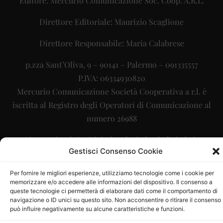
Editore: Mercurio Comunicazione Soc. Coop. A.R.L.
Direttore Editoriale: Maurizio Scaglione
Direttore Responsabile: Maria Calabrese
p.zza Sant’Oliva, 9 – 90141 – Palermo – 091335557
P.IVA: 06334930820
Mercurio Comunicazione Società Cooperativa a r.l. è
iscritta al Registro degli Operatori di Comunicazione al
numero 26988
Sito gestito da
La Digitale srl
–
info@ladigitale.it
Gestisci Consenso Cookie
Per fornire le migliori esperienze, utilizziamo tecnologie come i cookie per
memorizzare e/o accedere alle informazioni del dispositivo. Il consenso a
queste tecnologie ci permetterà di elaborare dati come il comportamento di
navigazione o ID unici su questo sito. Non acconsentire o ritirare il consenso
può influire negativamente su alcune caratteristiche e funzioni.