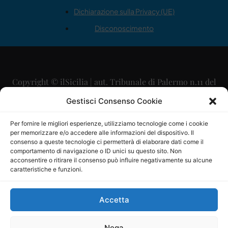
Dichiarazione sulla Privacy (UE)
Disconoscimento
Copyright © ilSicilia | aut. Tribunale di Palermo n.11 del
29/09/2015
Gestisci Consenso Cookie
Editore: Mercurio Comunicazione Soc. Coop. A.R.L.
Per fornire le migliori esperienze, utilizziamo tecnologie come i cookie
per memorizzare e/o accedere alle informazioni del dispositivo. Il
Direttore Editoriale: Maurizio Scaglione
consenso a queste tecnologie ci permetterà di elaborare dati come il
comportamento di navigazione o ID unici su questo sito. Non
Direttore Responsabile: Maria Calabrese
acconsentire o ritirare il consenso può influire negativamente su alcune
caratteristiche e funzioni.
p.zza Sant’Oliva, 9 – 90141 – Palermo – 091335557
P.IVA: 06334930820
Accetta
Mercurio Comunicazione Società Cooperativa a r.l. è
iscritta al Registro degli Operatori di Comunicazione al
Nega