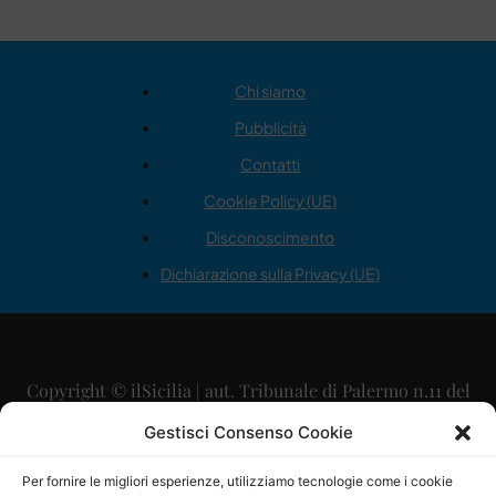
Chi siamo
Pubblicità
Contatti
Cookie Policy (UE)
Disconoscimento
Dichiarazione sulla Privacy (UE)
Copyright © ilSicilia | aut. Tribunale di Palermo n.11 del
29/09/2015
Gestisci Consenso Cookie
Editore: Mercurio Comunicazione Soc. Coop. A.R.L.
Per fornire le migliori esperienze, utilizziamo tecnologie come i cookie