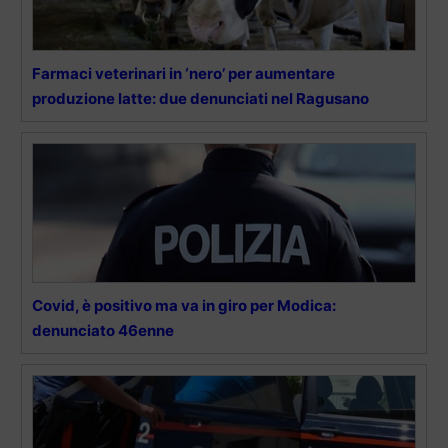
Farmaci veterinari in ‘nero’ per aumentare
produzione latte: due denunciati nel Ragusano
Covid, è positivo ma va in giro per Modica:
denunciato 46enne