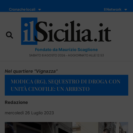
Cronache locali
Il Network
Fondato da Maurizio Scaglione
SABATO 8 AGOSTO 2026 - AGGIORNATO ALLE 12:53
Nel quartiere "Vignazza"
MODICA (RG), SEQUESTRO DI DROGA CON
UNITÀ CINOFILE: UN ARRESTO
Redazione
mercoledì 26 Luglio 2023