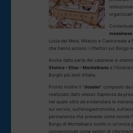
istituziona
organizzati
Contestualm
messinese
Lucia del Mela, Milazzo e Castroreale a 
che hanno acceso i riflettori sul Borgo 
Anche dalla parte del catanese si stann
Storico – Etna – Montalbano
e l’itinerar
Borghi più belli d’Italia.
Pronto inoltre il “
dossier
” composto da 
realizzato dallo stesso Sapienza da pre
nel quale oltre ad evidenziare le meravig
sui servizi, sull’enogastronomia, sull’acc
permanenza che prevede come novità l’it
Borgo di Montalbano svolto in un’unica 
convenzionati come vettori di riferiment