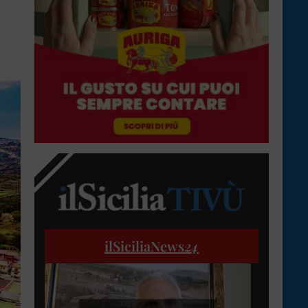
ilSiciliaNews
24