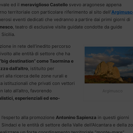
evale ed il
meraviglioso Castello
svevo aragonese appena
o territoriale con particolare riferimento al sito dell’
Argimusc
merosi eventi dedicati che vedranno a partire dai primi giorni di
Unesco
, teatro di esclusive visite guidate condotte da guide
Sicilia.
ione in rete dell’inedito percorso
volto alle entità di settore che ha
 “big destination” come Taormina e
azzo dall’altro
, istituito per
ri alla ricerca delle zone rurali e
 istituzionali che privati con vettori
 lato all’altro, favorendo
Argimusco
listici, esperienziali ed eno-
o l’esperto alla promozione
Antonino Sapienza
in questi giorni
 Sindaci e le entità di settore della Valle dell’Alcantara e della z
realizzare un forte coordinamento territoriale “monte-mare”