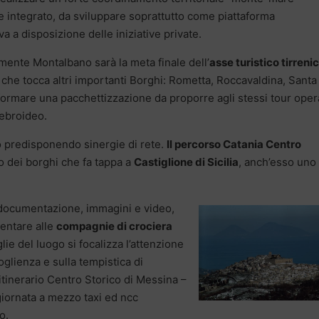
le integrato, da sviluppare soprattutto come piattaforma
va a disposizione delle iniziative private.
ente Montalbano sarà la meta finale dell’
asse turistico tirreni
che tocca altri importanti Borghi: Rometta, Roccavaldina, Santa
formare una pacchettizzazione da proporre agli stessi tour oper
nebroideo.
o predisponendo sinergie di rete.
Il percorso Catania Centro
io dei borghi che fa tappa a
Castiglione di Sicilia
, anch’esso uno
documentazione, immagini e video,
sentare alle
compagnie di crociera
lie del luogo si focalizza l’attenzione
oglienza e sulla tempistica di
inerario Centro Storico di Messina –
giornata a mezzo taxi ed ncc
o.