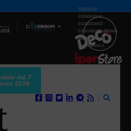
il SiciliaTivù
Siciliarurale.eu
Siciliammare.it
Il Network
Il Giornale della Bellezza
Siciliamedica.it
Sanitainsicilia.it