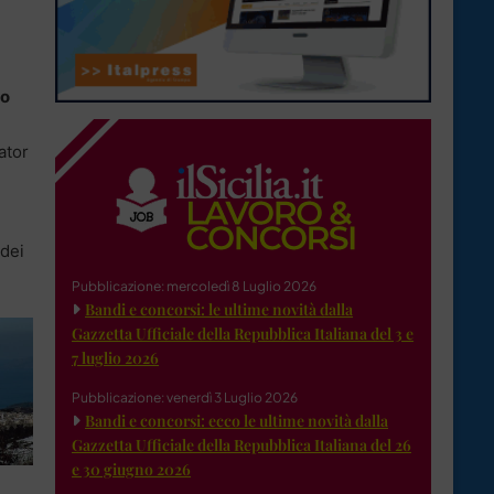
co
ator
 dei
Pubblicazione: mercoledì 8 Luglio 2026
Bandi e concorsi: le ultime novità dalla
Gazzetta Ufficiale della Repubblica Italiana del 3 e
7 luglio 2026
Pubblicazione: venerdì 3 Luglio 2026
Bandi e concorsi: ecco le ultime novità dalla
Gazzetta Ufficiale della Repubblica Italiana del 26
e 30 giugno 2026