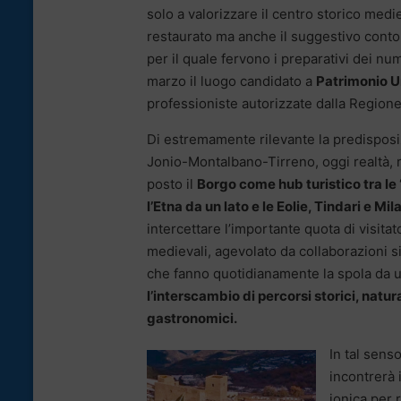
solo a valorizzare il centro storico medi
restaurato ma anche il suggestivo contorn
per il quale fervono i preparativi dei nu
marzo il luogo candidato a
Patrimonio 
professioniste autorizzate dalla Regione 
Di estremamente rilevante la predisposiz
Jonio-Montalbano-Tirreno, oggi realtà, ri
posto il
Borgo come hub turistico tra le
l’Etna da un lato e le Eolie, Tindari e Mil
intercettare l’importante quota di visitato
medievali, agevolato da collaborazioni sia
che fanno quotidianamente la spola da un
l’interscambio di percorsi storici, natura
gastronomici.
In tal sens
incontrerà i
jonica per 