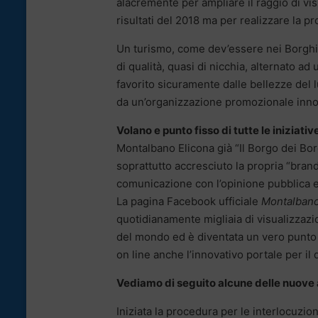
alacremente per ampliare il raggio di vis
risultati del 2018 ma per realizzare la pr
Un turismo, come dev’essere nei Borghi
di qualità, quasi di nicchia, alternato ad
favorito sicuramente dalle bellezze del 
da un’organizzazione promozionale inno
Volano e punto fisso di tutte le iniziati
Montalbano Elicona già “Il Borgo dei Bo
soprattutto accresciuto la propria “brand
comunicazione con l’opinione pubblica e
La pagina Facebook ufficiale
Montalbano 
quotidianamente migliaia di visualizzazion
del mondo ed è diventata un vero punto d
on line anche l’innovativo portale per il 
Vediamo di seguito alcune delle nuove 
Iniziata la procedura per le interlocuzio