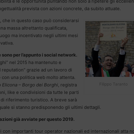
ibilità e le opportunità puntando non solo a ripetere gli eccellen
ogettualità prevista con azioni concrete, da subito attuate.
, che in questo caso può considerarsi
 una massa altrettanto qualificata,
luogo ma incentivato negli ultimi mesi
vativa.
ve sono per l’appunto i social network.
rghi” nel 2015 ha mantenuto e
 reputation” grazie ad un lavoro di
 con una politica web molto attenta.
Filippo Taranto
Elicona – Borgo dei Borghi
, registra
i, like e condivisioni da tutte le parti
i riferimento turistico. A breve sarà
quale si stanno predisponendo gli ultimi dettagli.
azioni già avviate per questo 2019.
ni con importanti tour operator nazionali ed internazionali atta n