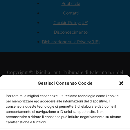
Pubblicità
Contatti
Cookie Policy (UE)
Disconoscimento
Dichiarazione sulla Privacy (UE)
Copyright © ilSicilia | aut. Tribunale di Palermo n.11 del
29/09/2015
Gestisci Consenso Cookie
Editore: Mercurio Comunicazione Soc. Coop. A.R.L.
Per fornire le migliori esperienze, utilizziamo tecnologie come i cookie
per memorizzare e/o accedere alle informazioni del dispositivo. Il
Direttore Editoriale: Maurizio Scaglione
consenso a queste tecnologie ci permetterà di elaborare dati come il
comportamento di navigazione o ID unici su questo sito. Non
Direttore Responsabile: Maria Calabrese
acconsentire o ritirare il consenso può influire negativamente su alcune
caratteristiche e funzioni.
p.zza Sant’Oliva, 9 – 90141 – Palermo – 091335557