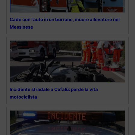
Cade con l’auto in un burrone, muore allevatore nel
Messinese
Incidente stradale a Cefalù: perde la vita
motociclista