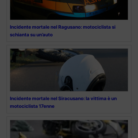
Incidente mortale nel Ragusano: motociclista si
schianta su un’auto
Incidente mortale nel Siracusano: la vittima è un
motociclista 17enne