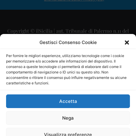
Copyright © ilSicilia | aut. Tribunale di Palermo n.11 del
29/09/2015
Gestisci Consenso Cookie
Editore: Mercurio Comunicazione Soc. Coop. A.R.L.
Per fornire le migliori esperienze, utilizziamo tecnologie come i cookie
per memorizzare e/o accedere alle informazioni del dispositivo. Il
Direttore Editoriale: Maurizio Scaglione
consenso a queste tecnologie ci permetterà di elaborare dati come il
comportamento di navigazione o ID unici su questo sito. Non
Direttore Responsabile: Maria Calabrese
acconsentire o ritirare il consenso può influire negativamente su alcune
caratteristiche e funzioni.
p.zza Sant’Oliva, 9 – 90141 – Palermo – 091335557
P.IVA: 06334930820
Accetta
Mercurio Comunicazione Società Cooperativa a r.l. è
iscritta al Registro degli Operatori di Comunicazione al
Nega
numero 26988
Visualizza preferenze