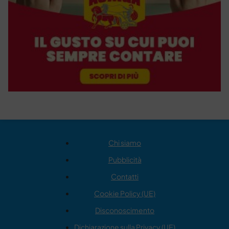
Chi siamo
Pubblicità
Contatti
Cookie Policy (UE)
Disconoscimento
Dichiarazione sulla Privacy (UE)