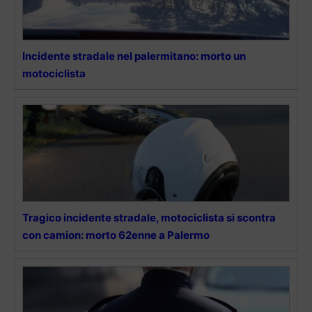
Incidente stradale nel palermitano: morto un
motociclista
Tragico incidente stradale, motociclista si scontra
con camion: morto 62enne a Palermo