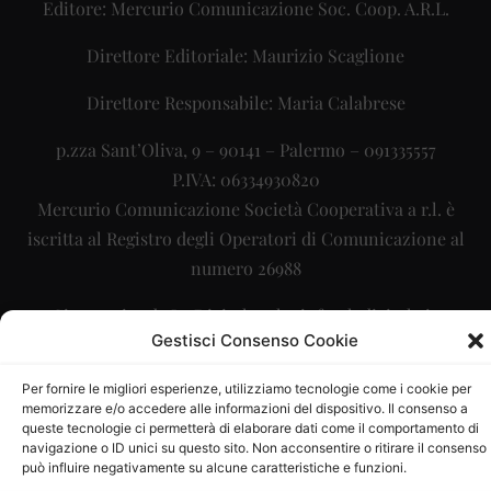
Editore: Mercurio Comunicazione Soc. Coop. A.R.L.
Direttore Editoriale: Maurizio Scaglione
Direttore Responsabile: Maria Calabrese
p.zza Sant’Oliva, 9 – 90141 – Palermo – 091335557
P.IVA: 06334930820
Mercurio Comunicazione Società Cooperativa a r.l. è
iscritta al Registro degli Operatori di Comunicazione al
numero 26988
Sito gestito da
La Digitale srl
–
info@ladigitale.it
Gestisci Consenso Cookie
Per fornire le migliori esperienze, utilizziamo tecnologie come i cookie per
memorizzare e/o accedere alle informazioni del dispositivo. Il consenso a
queste tecnologie ci permetterà di elaborare dati come il comportamento di
navigazione o ID unici su questo sito. Non acconsentire o ritirare il consenso
può influire negativamente su alcune caratteristiche e funzioni.