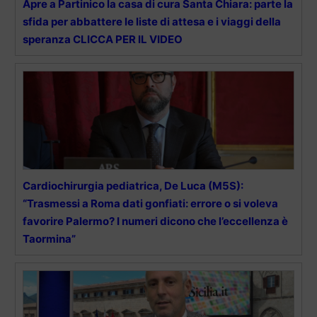
Apre a Partinico la casa di cura Santa Chiara: parte la
sfida per abbattere le liste di attesa e i viaggi della
speranza CLICCA PER IL VIDEO
Cardiochirurgia pediatrica, De Luca (M5S):
“Trasmessi a Roma dati gonfiati: errore o si voleva
favorire Palermo? I numeri dicono che l’eccellenza è
Taormina”