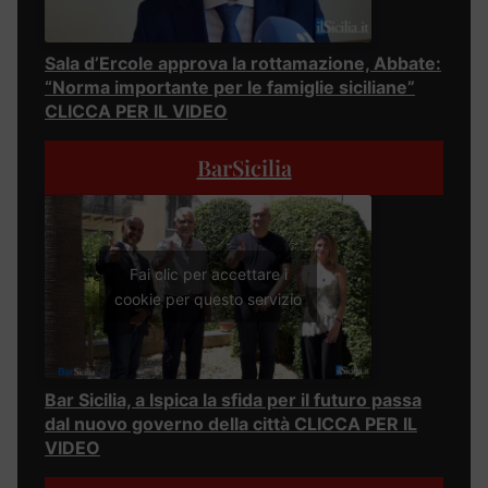
Sala d’Ercole approva la rottamazione, Abbate:
“Norma importante per le famiglie siciliane”
CLICCA PER IL VIDEO
BarSicilia
Fai clic per accettare i
cookie per questo servizio
Bar Sicilia, a Ispica la sfida per il futuro passa
dal nuovo governo della città CLICCA PER IL
VIDEO