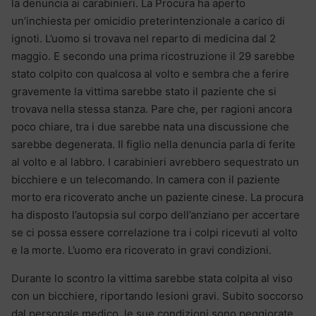
la denuncia ai carabinieri. La Procura ha aperto
un’inchiesta per omicidio preterintenzionale a carico di
ignoti. L’uomo si trovava nel reparto di medicina dal 2
maggio. E secondo una prima ricostruzione il 29 sarebbe
stato colpito con qualcosa al volto e sembra che a ferire
gravemente la vittima sarebbe stato il paziente che si
trovava nella stessa stanza. Pare che, per ragioni ancora
poco chiare, tra i due sarebbe nata una discussione che
sarebbe degenerata. Il figlio nella denuncia parla di ferite
al volto e al labbro. I carabinieri avrebbero sequestrato un
bicchiere e un telecomando. In camera con il paziente
morto era ricoverato anche un paziente cinese. La procura
ha disposto l’autopsia sul corpo dell’anziano per accertare
se ci possa essere correlazione tra i colpi ricevuti al volto
e la morte. L’uomo era ricoverato in gravi condizioni.
Durante lo scontro la vittima sarebbe stata colpita al viso
con un bicchiere, riportando lesioni gravi. Subito soccorso
dal personale medico, le sue condizioni sono peggiorate