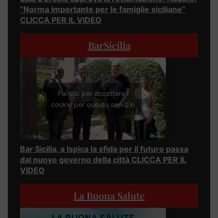
“Norma importante per le famiglie siciliane”
CLICCA PER IL VIDEO
BarSicilia
Fai clic per accettare i
cookie per questo servizio
Bar Sicilia, a Ispica la sfida per il futuro passa
dal nuovo governo della città CLICCA PER IL
VIDEO
La Buona Salute