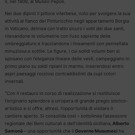
lì, nel 1908, al Museo Pepoli.
Nei due dipinti il pittore viterbese, noto per svolgere la sua
attività al fianco del Pinturicchio negli appartamenti Borgia
in Vaticano, delinea con tratto sicuro i volti dei due santi,
rilevandone le volumetrie con l’uso sapiente delle
ombreggiature e tracciandone i lineamenti con pennellata
minuziosa e sottile. Le figure, i cui solidi volumi ben si
sposano con l’eleganza lineare delle vesti, campeggiano in
primo piano su saldi ripiani in marmo, inserendosi entro
aspri paesaggi rocciosi contraddistinti da cupi colori
invernali.
“Con il restauro in corso di realizzazione si restituisce
l’originario splendore a un’opera di grande pregio storico-
artistico e si offre, altresì, l’opportunità di visitare il
cantiere aperto. Si consolida così – sottolinea l’assessore
regionale dei Beni culturali e dell’identità siciliana,
Alberto
Samonà
– una opportunità che il
Governo Musumeci
ha