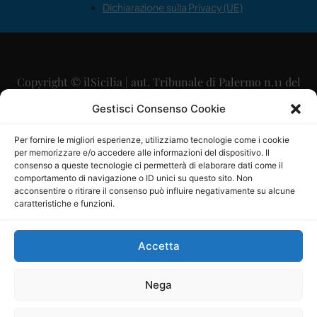
Dichiarazione sulla Privacy (UE)
Copyright © ilSicilia | aut. Tribunale di Palermo n.11 del
29/09/2015
Gestisci Consenso Cookie
Editore: Mercurio Comunicazione Soc. Coop. A.R.L.
Per fornire le migliori esperienze, utilizziamo tecnologie come i cookie
per memorizzare e/o accedere alle informazioni del dispositivo. Il
Direttore Editoriale: Maurizio Scaglione
consenso a queste tecnologie ci permetterà di elaborare dati come il
comportamento di navigazione o ID unici su questo sito. Non
Direttore Responsabile: Maria Calabrese
acconsentire o ritirare il consenso può influire negativamente su alcune
caratteristiche e funzioni.
p.zza Sant’Oliva, 9 – 90141 – Palermo – 091335557
P.IVA: 06334930820
Accetta
Mercurio Comunicazione Società Cooperativa a r.l. è
iscritta al Registro degli Operatori di Comunicazione al
Nega
numero 26988