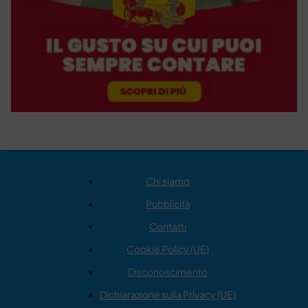
Chi siamo
Pubblicità
Contatti
Cookie Policy (UE)
Disconoscimento
Dichiarazione sulla Privacy (UE)