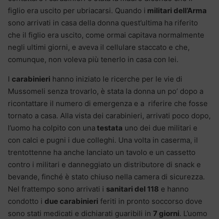
figlio era uscito per ubriacarsi. Quando i
militari dell’Arma
sono arrivati in casa della donna quest’ultima ha riferito
che il figlio era uscito, come ormai capitava normalmente
negli ultimi giorni, e aveva il cellulare staccato e che,
comunque, non voleva più tenerlo in casa con lei.
I
carabinieri
hanno iniziato le ricerche per le vie di
Mussomeli senza trovarlo, è stata la donna un po’ dopo a
ricontattare il numero di emergenza e a riferire che fosse
tornato a casa. Alla vista dei carabinieri, arrivati poco dopo,
l’uomo ha colpito con una
testata
uno dei due militari e
con calci e pugni i due colleghi. Una volta in caserma, il
trentottenne ha anche lanciato un tavolo e un cassetto
contro i militari e danneggiato un distributore di snack e
bevande, finché è stato chiuso nella camera di sicurezza.
Nel frattempo sono arrivati i
sanitari del 118
e hanno
condotto i
due carabinieri
feriti in pronto soccorso dove
sono stati medicati e dichiarati guaribili in
7 giorni
. L’uomo