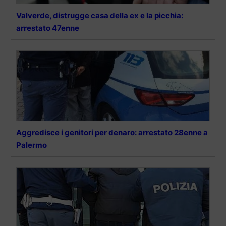
Valverde, distrugge casa della ex e la picchia:
arrestato 47enne
Aggredisce i genitori per denaro: arrestato 28enne a
Palermo