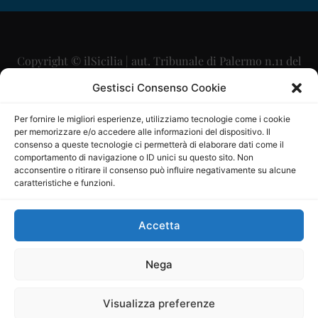
Copyright © ilSicilia | aut. Tribunale di Palermo n.11 del
29/09/2015
Gestisci Consenso Cookie
Editore: Mercurio Comunicazione Soc. Coop. A.R.L.
Per fornire le migliori esperienze, utilizziamo tecnologie come i cookie
per memorizzare e/o accedere alle informazioni del dispositivo. Il
Direttore Editoriale: Maurizio Scaglione
consenso a queste tecnologie ci permetterà di elaborare dati come il
comportamento di navigazione o ID unici su questo sito. Non
Direttore Responsabile: Maria Calabrese
acconsentire o ritirare il consenso può influire negativamente su alcune
caratteristiche e funzioni.
p.zza Sant’Oliva, 9 – 90141 – Palermo – 091335557
P.IVA: 06334930820
Accetta
Mercurio Comunicazione Società Cooperativa a r.l. è
iscritta al Registro degli Operatori di Comunicazione al
Nega
numero 26988
Visualizza preferenze
Sito gestito da
La Digitale srl
–
info@ladigitale.it