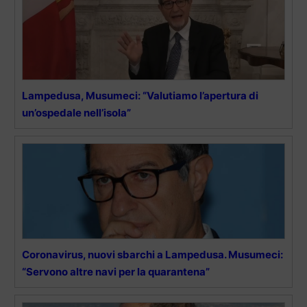
Lampedusa, Musumeci: “Valutiamo l’apertura di
un’ospedale nell’isola”
Coronavirus, nuovi sbarchi a Lampedusa. Musumeci:
“Servono altre navi per la quarantena”