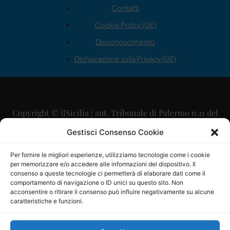
Contatti
Cookie Policy (UE)
Disconoscimento
Dichiarazione sulla Privacy (UE)
Copyright © ilSicilia | aut. Tribunale di Palermo n.11 del
29/09/2015
Gestisci Consenso Cookie
Editore: Mercurio Comunicazione Soc. Coop. A.R.L.
Per fornire le migliori esperienze, utilizziamo tecnologie come i cookie
per memorizzare e/o accedere alle informazioni del dispositivo. Il
Direttore Editoriale: Maurizio Scaglione
consenso a queste tecnologie ci permetterà di elaborare dati come il
comportamento di navigazione o ID unici su questo sito. Non
Direttore Responsabile: Maria Calabrese
acconsentire o ritirare il consenso può influire negativamente su alcune
caratteristiche e funzioni.
p.zza Sant’Oliva, 9 – 90141 – Palermo – 091335557
P.IVA: 06334930820