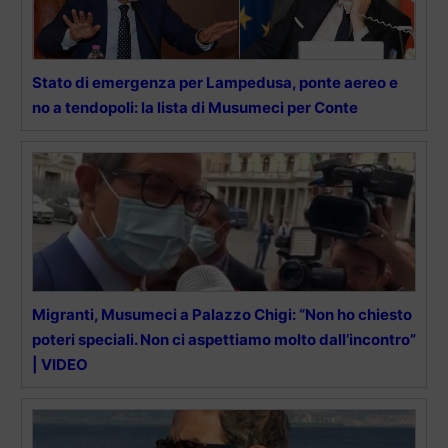
Stato di emergenza per Lampedusa, ponte aereo e
no a tendopoli: la lista di Musumeci per Conte
Migranti, Musumeci a Palazzo Chigi: “Non ho chiesto
poteri speciali. Non ci aspettiamo molto dall’incontro”
| VIDEO