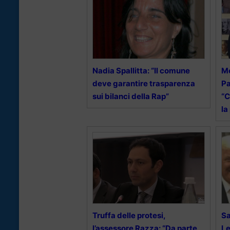
Nadia Spallitta: “Il comune
Mo
deve garantire trasparenza
Pa
sui bilanci della Rap”
“C
la
Truffa delle protesi,
Sa
l’assessore Razza: “Da parte
Le