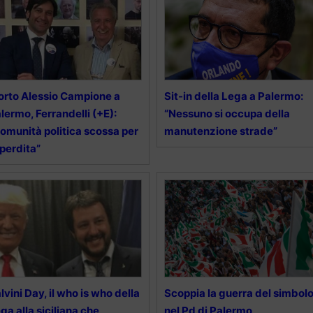
rto Alessio Campione a
Sit-in della Lega a Palermo:
lermo, Ferrandelli (+E):
“Nessuno si occupa della
omunità politica scossa per
manutenzione strade”
 perdita”
lvini Day, il who is who della
Scoppia la guerra del simbol
ga alla siciliana che
nel Pd di Palermo,