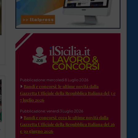
Pubblicazione: mercoledì 8 Luglio 2026
Bandi e concorsi: le ultime novità dalla
Gazzetta Ufficiale della Repubblica Italiana del 3 e
7 luglio 2026
Pubblicazione: venerdì 3 Luglio 2026
Bandi e concorsi: ecco le ultime novità dalla
Gazzetta Ufficiale della Repubblica Italiana del 26
o
e 30 giugno 2026