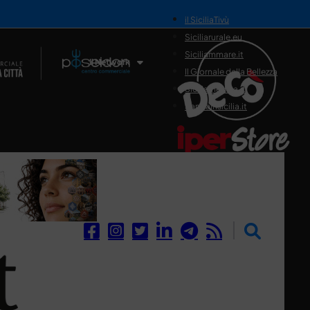
il SiciliaTivù
Siciliarurale.eu
Siciliammare.it
Il Network
Il Giornale della Bellezza
Siciliamedica.it
Sanitainsicilia.it