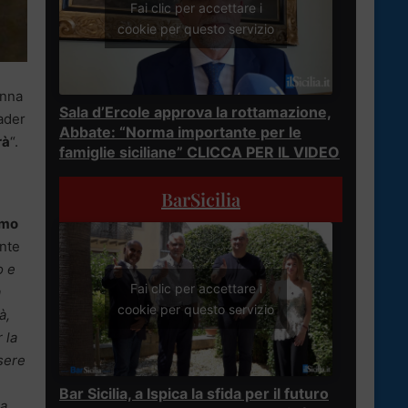
Fai clic per accettare i
cookie per questo servizio
onna
Sala d’Ercole approva la rottamazione,
eader
Abbate: “Norma importante per le
rà
“.
famiglie siciliane” CLICCA PER IL VIDEO
BarSicilia
rmo
ente
o e
Fai clic per accettare i
à
cookie per questo servizio
à,
r la
ssere
Bar Sicilia, a Ispica la sfida per il futuro
ia