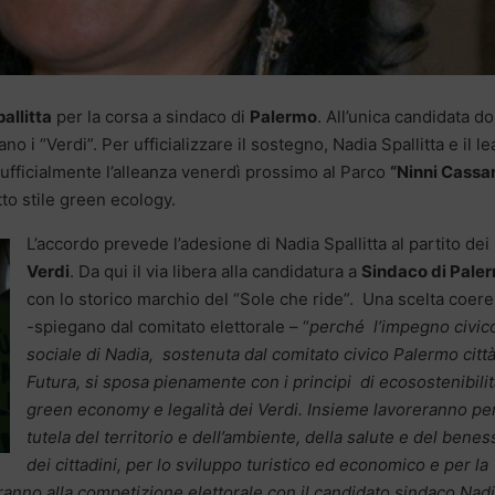
allitta
per la corsa a sindaco di
Palermo
. All’unica candidata d
no i “Verdi”. Per ufficializzare il sostegno, Nadia Spallitta e il l
fficialmente l’alleanza venerdì prossimo al Parco
“Ninni Cassa
to stile green ecology.
L’accordo prevede l’adesione di Nadia Spallitta al partito dei
Verdi
. Da qui il via libera alla candidatura a
Sindaco di Pale
con lo storico marchio del “Sole che ride”. Una scelta coer
-spiegano dal comitato elettorale – “
perché l’impegno civic
sociale di Nadia, sostenuta dal comitato civico Palermo citt
Futura, si sposa pienamente con i principi di ecosostenibilit
green economy e legalità dei Verdi. Insieme lavoreranno pe
tutela del territorio e dell’ambiente, della salute e del bene
dei cittadini, per lo sviluppo turistico ed economico e per la
iperanno alla competizione elettorale con il candidato sindaco Nad