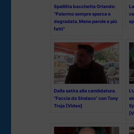
Spallitta bacchetta Orlando:
La
“Palermo sempre sporca e
ce
degradata. Meno parole e più
sp
fatti”
Dalla satira alla candidatura.
L’
“Faccia da Sindaco” con Tony
si
Troja [Video]
Sp
[V