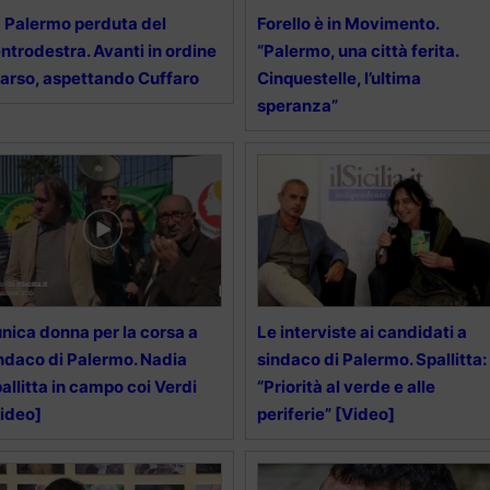
 Palermo perduta del
Forello è in Movimento.
ntrodestra. Avanti in ordine
“Palermo, una città ferita.
arso, aspettando Cuffaro
Cinquestelle, l’ultima
speranza”
unica donna per la corsa a
Le interviste ai candidati a
ndaco di Palermo. Nadia
sindaco di Palermo. Spallitta:
allitta in campo coi Verdi
“Priorità al verde e alle
ideo]
periferie” [Video]