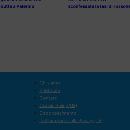
butta a Palermo
sconfessata la tesi di Faraon
Chi siamo
Pubblicità
Contatti
Cookie Policy (UE)
Disconoscimento
Dichiarazione sulla Privacy (UE)