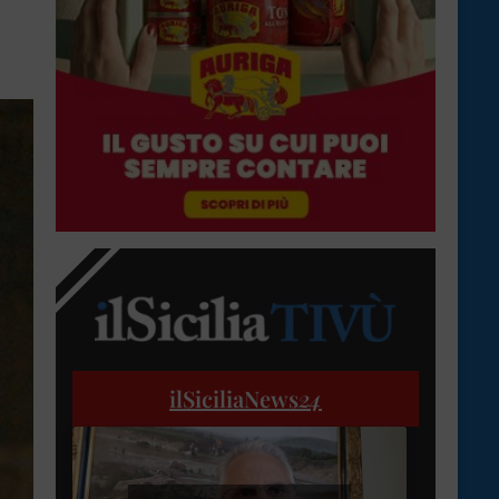
ilSiciliaNews
24