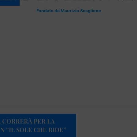
Fondato da Maurizio Scaglione
. CORRERÀ PER LA
 “IL SOLE CHE RIDE”