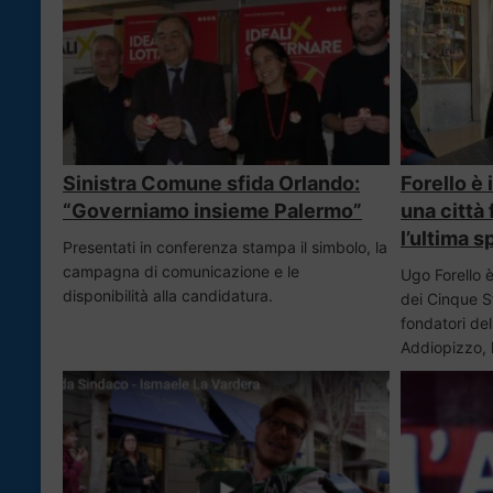
Sinistra Comune sfida Orlando:
Forello è
“Governiamo insieme Palermo”
una città 
l’ultima 
Presentati in conferenza stampa il simbolo, la
campagna di comunicazione e le
Ugo Forello 
disponibilità alla candidatura.
dei Cinque St
fondatori del
Addiopizzo,