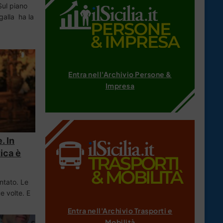
Sul piano
galla ha la
Entra nell'Archivio Persone &
Impresa
. In
tica è
ontato. Le
 volte. E
Entra nell'Archivio Trasporti e
Mobilità