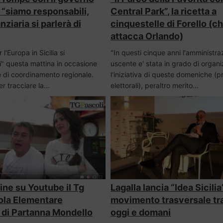
 “siamo responsabili,
Central Park”, la ricetta a
ziaria si parlerà di
cinquestelle di Forello (c
attacca Orlando)
r l'Europa in Sicilia si
"In questi cinque anni l'amministra
i" questa mattina in occasione
uscente e' stata in grado di organi
e di coordinamento regionale.
l'iniziativa di queste domeniche (p
r tracciare la…
elettorali), peraltro merito…
ine su Youtube il Tg
Lagalla lancia “Idea Sicilia
ola Elementare
movimento trasversale tra 
 di Partanna Mondello
oggi e domani