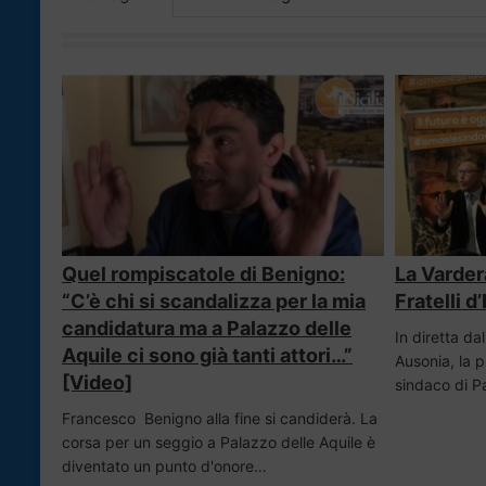
Quel rompiscatole di Benigno:
La Varder
“C’è chi si scandalizza per la mia
Fratelli d’
candidatura ma a Palazzo delle
In diretta da
Aquile ci sono già tanti attori…”
Ausonia, la 
[Video]
sindaco di P
Francesco Benigno alla fine si candiderà. La
corsa per un seggio a Palazzo delle Aquile è
diventato un punto d'onore…