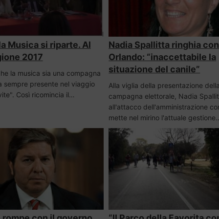
a Musica si riparte. Al
Nadia Spallitta ringhia co
agione 2017
Orlando: “inaccettabile la
situazione del canile”
che la musica sia una compagna
ma sempre presente nel viaggio
Alla viglia della presentazione dell
vite". Così ricomincia il…
campagna elettorale, Nadia Spallit
all'attacco dell'amministrazione c
mette nel mirino l'attuale gestione
n rompe con il governo
“Il Parco della Favorita c