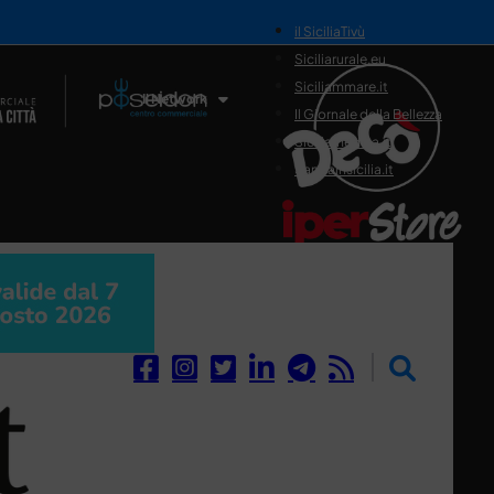
il SiciliaTivù
Siciliarurale.eu
Siciliammare.it
Il Network
Il Giornale della Bellezza
Siciliamedica.it
Sanitainsicilia.it