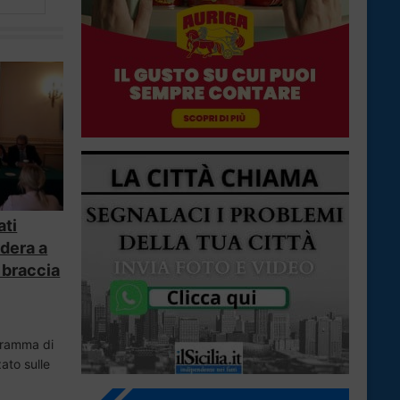
ati
rdera a
e braccia
ogramma di
ato sulle