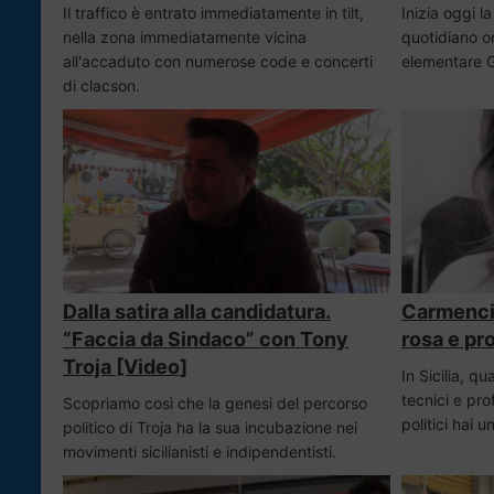
Il traffico è entrato immediatamente in tilt,
Inizia oggi la
nella zona immediatamente vicina
quotidiano on
all'accaduto con numerose code e concerti
elementare G
di clacson.
Dalla satira alla candidatura.
Carmencit
“Faccia da Sindaco” con Tony
rosa e pr
Troja [Video]
In Sicilia, q
tecnici e prof
Scopriamo così che la genesi del percorso
politici hai 
politico di Troja ha la sua incubazione nei
movimenti sicilianisti e indipendentisti.