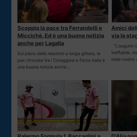
Scoppia la pace tra Ferrandelli e
Amici dell
Miccichè. Ed è una buona notizia
via la st
anche per Lagalla
"L'augurio 
ineffabile, 
Sul piano delle relazioni a lunga gittata, la
delle nostre 
pax ritrovata tra i Coraggiosi e Forza Italia è
una buona notizia anche…
Palermo Formula 1, Baccaglini a
D’Alia no