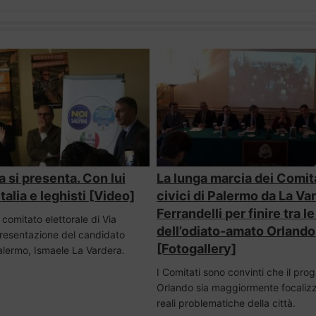
a si presenta. Con lui
La lunga marcia dei Comit
Italia e leghisti [Video]
civici di Palermo da La Va
Ferrandelli per finire tra l
l comitato elettorale di Via
dell’odiato-amato Orlando
presentazione del candidato
[Fotogallery]
alermo, Ismaele La Vardera.
I Comitati sono convinti che il pr
Orlando sia maggiormente focalizz
reali problematiche della città.