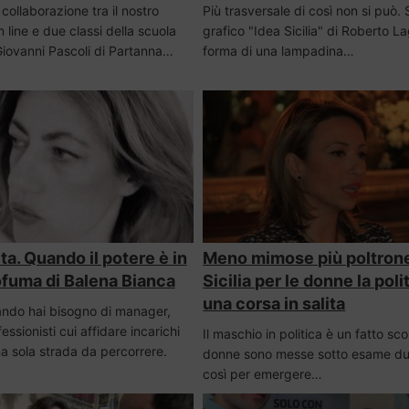
 collaborazione tra il nostro
Più trasversale di così non si può. 
 line e due classi della scuola
grafico "Idea Sicilia" di Roberto La
iovanni Pascoli di Partanna…
forma di una lampadina…
a. Quando il potere è in
Meno mimose più poltrone
ofuma di Balena Bianca
Sicilia per le donne la poli
una corsa in salita
uando hai bisogno di manager,
essionisti cui affidare incarichi
Il maschio in politica è un fatto sc
una sola strada da percorrere.
donne sono messe sotto esame due
così per emergere…