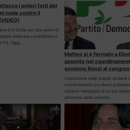
ttacca i poteri forti del
ni nude contro il
 (VIDEO)
ano è in Sicilia per due giorni di
ostegno della sua candidatura a
el Pd. Oggi…
Matteo si è fermato a Eboli
assente nel coordinamen
sostiene Renzi al congre
L'esclusione delle truppe siciliane 
coordinamento pro Renzi potrebb
soltanto l'antipasto di un più ampi
all'interno della corrente.