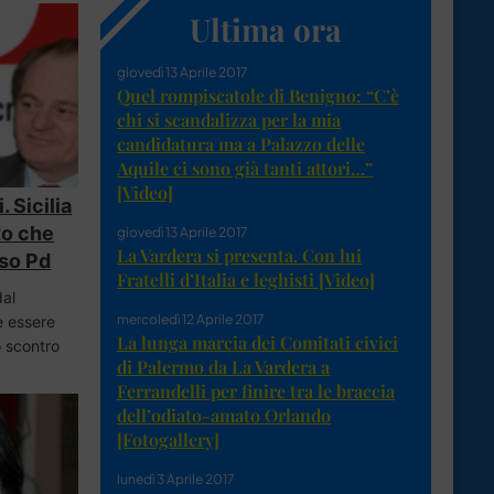
Ultima ora
giovedì 13 Aprile 2017
Quel rompiscatole di Benigno: “C’è
chi si scandalizza per la mia
candidatura ma a Palazzo delle
Aquile ci sono già tanti attori…”
[Video]
. Sicilia
to che
giovedì 13 Aprile 2017
La Vardera si presenta. Con lui
sso Pd
Fratelli d’Italia e leghisti [Video]
dal
mercoledì 12 Aprile 2017
e essere
La lunga marcia dei Comitati civici
o scontro
di Palermo da La Vardera a
Ferrandelli per finire tra le braccia
dell’odiato-amato Orlando
[Fotogallery]
lunedì 3 Aprile 2017