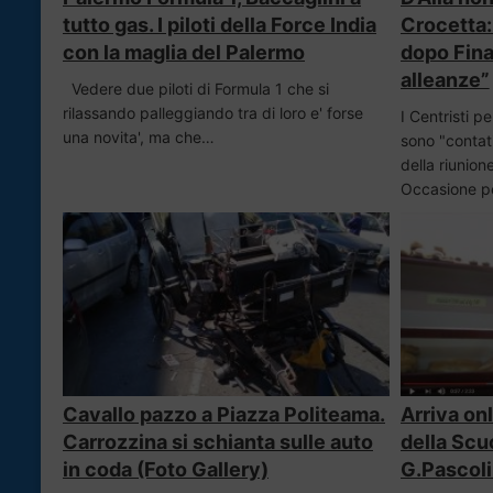
tutto gas. I piloti della Force India
Crocetta:
con la maglia del Palermo
dopo Finan
alleanze”
Vedere due piloti di Formula 1 che si
rilassando palleggiando tra di loro e' forse
I Centristi pe
una novita', ma che…
sono "contat
della riunion
Occasione pe
Cavallo pazzo a Piazza Politeama.
Arriva onl
Carrozzina si schianta sulle auto
della Scu
in coda (Foto Gallery)
G.Pascoli