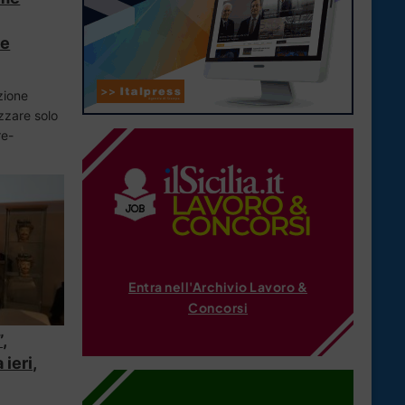
he
zione
zzare solo
re-
Entra nell'Archivio Lavoro &
Concorsi
”,
ieri,