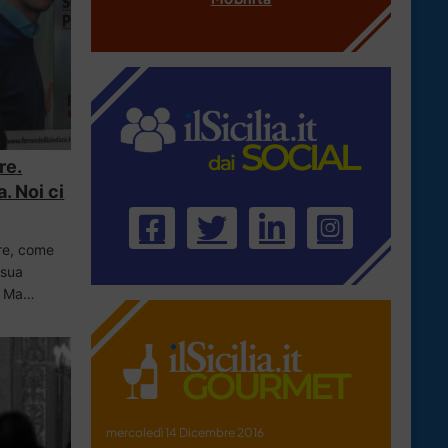
re.
. Noi ci
tre, come
 sua
o. Ma…
mercoledì 14 Dicembre 2016