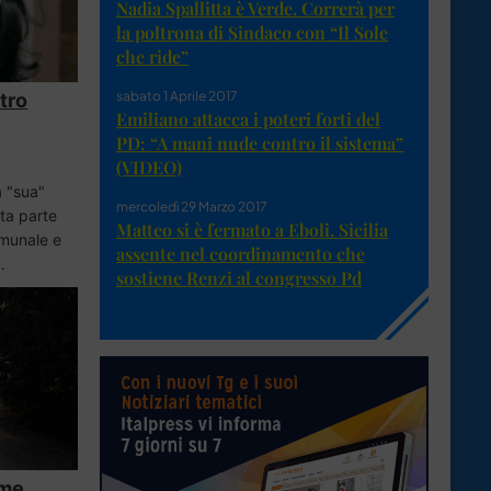
Nadia Spallitta è Verde. Correrà per
la poltrona di Sindaco con “Il Sole
che ride”
sabato 1 Aprile 2017
ntro
Emiliano attacca i poteri forti del
PD: “A mani nude contro il sistema”
(VIDEO)
a "sua"
mercoledì 29 Marzo 2017
ta parte
Matteo si è fermato a Eboli. Sicilia
omunale e
assente nel coordinamento che
…
sostiene Renzi al congresso Pd
ome