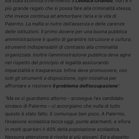
sia stata sconfitta
(riferimento a
Leoluca Orlando
, ndr)
è il
più grande regalo che si possa fare alla criminalità stessa,
che invece continua ad ammorbare l’aria e la vita di
Palermo. La mafia si nutre dell’assenza e delle carenze
delle istituzioni. Il primo dovere per una buona pubblica
amministrazione è quello di garantire istruzione e cultura,
strumenti indispensabili di contrasto alla criminalità
organizzata. Inoltre l’amministrazione pubblica deve agire
nel rispetto del principio di legalità assicurando
imparzialità e trasparenza. Infine deve promuovere, con
tutti gli strumenti a disposizione, ogni iniziativa per
affrontare e risolvere
il problema
dell’occupazione
“.
“Ma se ci guardiamo attorno
– prosegue l’ex candidato
sindaco di Palermo –
ci accorgiamo che nulla di tutto
questo è stato fatto. E comunque ben poco. A Palermo,
l’evasione scolastica tocca oggi, punte allarmanti, e sfiora
in molti quartieri il 40% della popolazione scolastica.
Nessuna attenzione è rivolta ai più giovani. Ed a dispetto