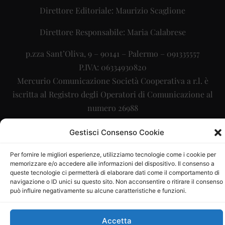
Direttore Editoriale: Maurizio Scaglione
Direttore Responsabile: Maria Calabrese
p.zza Sant’Oliva, 9 – 90141 – Palermo – 091335557
P.IVA: 06334930820
Mercurio Comunicazione Società Cooperativa a r.l. è
iscritta al Registro degli Operatori di Comunicazione al
numero 26988
Sito gestito da
La Digitale srl
–
info@ladigitale.it
Gestisci Consenso Cookie
Per fornire le migliori esperienze, utilizziamo tecnologie come i cookie per
memorizzare e/o accedere alle informazioni del dispositivo. Il consenso a
queste tecnologie ci permetterà di elaborare dati come il comportamento di
navigazione o ID unici su questo sito. Non acconsentire o ritirare il consenso
può influire negativamente su alcune caratteristiche e funzioni.
Accetta