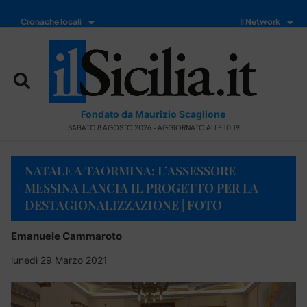
Cronache locali
Il Network
Fondato da Maurizio Scaglione
SABATO 8 AGOSTO 2026 - AGGIORNATO ALLE 10:19
NATALE A TAORMINA: L’ASSESSORE
MESSINA LANCIA IL PROGETTO PER LA
DESTAGIONALIZZAZIONE | FOTO
Emanuele Cammaroto
lunedì 29 Marzo 2021