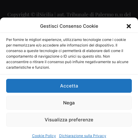
Copyright © ilSicilia | aut. Tribunale di Palermo n.11 del
29/09/2015
Gestisci Consenso Cookie
Editore: Mercurio Comunicazione Soc. Coop. A.R.L.
Per fornire le migliori esperienze, utilizziamo tecnologie come i cookie
per memorizzare e/o accedere alle informazioni del dispositivo. Il
Direttore Editoriale: Maurizio Scaglione
consenso a queste tecnologie ci permetterà di elaborare dati come il
comportamento di navigazione o ID unici su questo sito. Non
Direttore Responsabile: Maria Calabrese
acconsentire o ritirare il consenso può influire negativamente su alcune
caratteristiche e funzioni.
p.zza Sant’Oliva, 9 – 90141 – Palermo – 091335557
P.IVA: 06334930820
Accetta
Mercurio Comunicazione Società Cooperativa a r.l. è
iscritta al Registro degli Operatori di Comunicazione al
Nega
numero 26988
Visualizza preferenze
Sito gestito da
La Digitale srl
–
info@ladigitale.it
Cookie Policy
Dichiarazione sulla Privacy