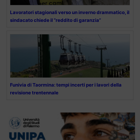
Lavoratori stagionali verso un inverno drammatico, il
sindacato chiede il “reddito di garanzia”
Funivia di Taormina: tempi incerti per i lavori della
revisione trentennale