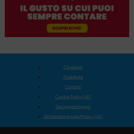
Chi siamo
Pubblicità
Contatti
Cookie Policy (UE)
Disconoscimento
Dichiarazione sulla Privacy (UE)