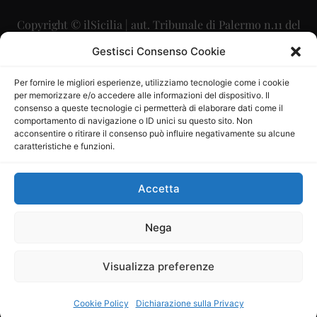
Copyright © ilSicilia | aut. Tribunale di Palermo n.11 del
29/09/2015
Gestisci Consenso Cookie
Editore: Mercurio Comunicazione Soc. Coop. A.R.L.
Per fornire le migliori esperienze, utilizziamo tecnologie come i cookie
per memorizzare e/o accedere alle informazioni del dispositivo. Il
Direttore Editoriale: Maurizio Scaglione
consenso a queste tecnologie ci permetterà di elaborare dati come il
comportamento di navigazione o ID unici su questo sito. Non
Direttore Responsabile: Maria Calabrese
acconsentire o ritirare il consenso può influire negativamente su alcune
caratteristiche e funzioni.
p.zza Sant’Oliva, 9 – 90141 – Palermo – 091335557
P.IVA: 06334930820
Accetta
Mercurio Comunicazione Società Cooperativa a r.l. è
iscritta al Registro degli Operatori di Comunicazione al
Nega
numero 26988
Visualizza preferenze
Sito gestito da
La Digitale srl
–
info@ladigitale.it
Cookie Policy
Dichiarazione sulla Privacy