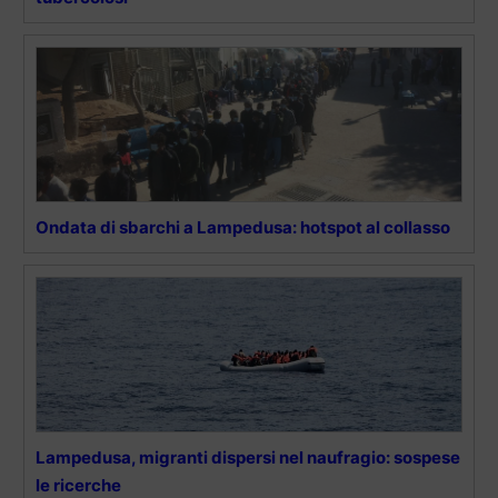
Ondata di sbarchi a Lampedusa: hotspot al collasso
Lampedusa, migranti dispersi nel naufragio: sospese
le ricerche