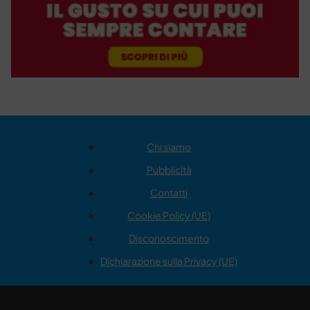
Chi siamo
Pubblicità
Contatti
Cookie Policy (UE)
Disconoscimento
Dichiarazione sulla Privacy (UE)