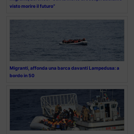
visto morire il futuro”
Migranti, affonda una barca davanti Lampedusa: a
bordo in 50