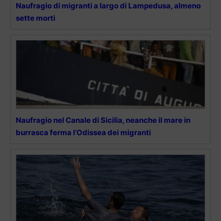
Naufragio di migranti a largo di Lampedusa, almeno
sette morti
Naufragio nel Canale di Sicilia, neanche il mare in
burrasca ferma l’Odissea dei migranti