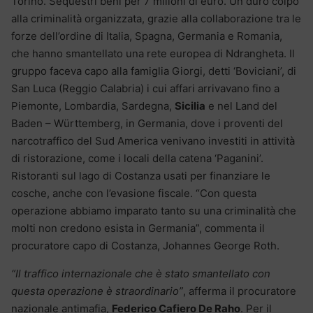
Torino. Sequestri beni per 7 milioni di euro. Un duro colpo
alla criminalità organizzata, grazie alla collaborazione tra le
forze dell’ordine di Italia, Spagna, Germania e Romania,
che hanno smantellato una rete europea di Ndrangheta. Il
gruppo faceva capo alla famiglia Giorgi, detti ‘Boviciani’, di
San Luca (Reggio Calabria) i cui affari arrivavano fino a
Piemonte, Lombardia, Sardegna,
Sicilia
e nel Land del
Baden – Württemberg, in Germania, dove i proventi del
narcotraffico del Sud America venivano investiti in attività
di ristorazione, come i locali della catena ‘Paganini’.
Ristoranti sul lago di Costanza usati per finanziare le
cosche, anche con l’evasione fiscale. “Con questa
operazione abbiamo imparato tanto su una criminalità che
molti non credono esista in Germania”, commenta il
procuratore capo di Costanza, Johannes George Roth.
“Il traffico internazionale che è stato smantellato con
questa operazione è straordinario”
, afferma il procuratore
nazionale antimafia,
Federico Cafiero De Raho
. Per il