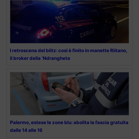
I retroscena del blitz: così è finito in manette Riitano,
il broker della ‘Ndrangheta
Palermo, estese le zone blu: abolita la fascia gratuita
dalle 14 alle 16