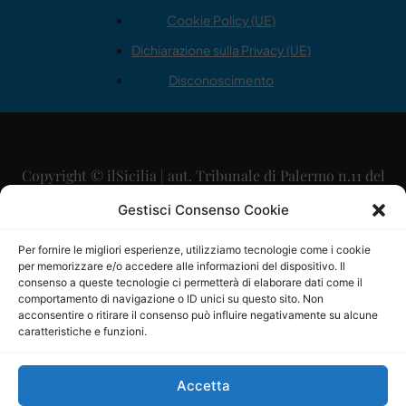
Cookie Policy (UE)
Dichiarazione sulla Privacy (UE)
Disconoscimento
Copyright © ilSicilia | aut. Tribunale di Palermo n.11 del
29/09/2015
Gestisci Consenso Cookie
Editore: Mercurio Comunicazione Soc. Coop. A.R.L.
Per fornire le migliori esperienze, utilizziamo tecnologie come i cookie
per memorizzare e/o accedere alle informazioni del dispositivo. Il
Direttore Editoriale: Maurizio Scaglione
consenso a queste tecnologie ci permetterà di elaborare dati come il
comportamento di navigazione o ID unici su questo sito. Non
Direttore Responsabile: Maria Calabrese
acconsentire o ritirare il consenso può influire negativamente su alcune
caratteristiche e funzioni.
p.zza Sant’Oliva, 9 – 90141 – Palermo – 091335557
P.IVA: 06334930820
Accetta
Mercurio Comunicazione Società Cooperativa a r.l. è