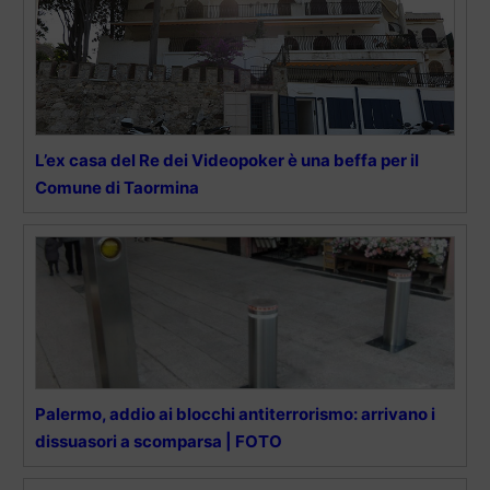
L’ex casa del Re dei Videopoker è una beffa per il
Comune di Taormina
Palermo, addio ai blocchi antiterrorismo: arrivano i
dissuasori a scomparsa | FOTO