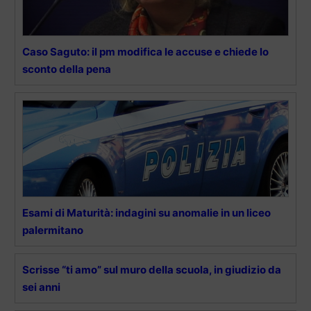
Caso Saguto: il pm modifica le accuse e chiede lo
sconto della pena
Esami di Maturità: indagini su anomalie in un liceo
palermitano
Scrisse “ti amo” sul muro della scuola, in giudizio da
sei anni