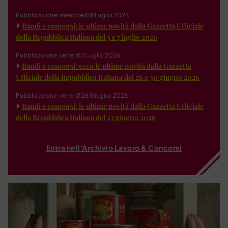
Pubblicazione: mercoledì 8 Luglio 2026
Bandi e concorsi: le ultime novità dalla Gazzetta Ufficiale
della Repubblica Italiana del 3 e 7 luglio 2026
Pubblicazione: venerdì 3 Luglio 2026
Bandi e concorsi: ecco le ultime novità dalla Gazzetta
Ufficiale della Repubblica Italiana del 26 e 30 giugno 2026
Pubblicazione: venerdì 26 Giugno 2026
Bandi e concorsi: le ultime novità dalla Gazzetta Ufficiale
della Repubblica Italiana del 23 giugno 2026
Entra nell'Archivio Lavoro & Concorsi