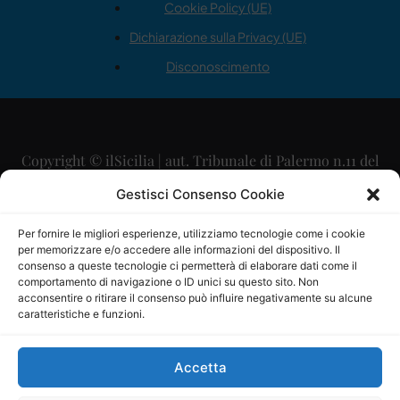
Cookie Policy (UE)
Dichiarazione sulla Privacy (UE)
Disconoscimento
Copyright © ilSicilia | aut. Tribunale di Palermo n.11 del
29/09/2015
Gestisci Consenso Cookie
Editore: Mercurio Comunicazione Soc. Coop. A.R.L.
Per fornire le migliori esperienze, utilizziamo tecnologie come i cookie
per memorizzare e/o accedere alle informazioni del dispositivo. Il
Direttore Editoriale: Maurizio Scaglione
consenso a queste tecnologie ci permetterà di elaborare dati come il
comportamento di navigazione o ID unici su questo sito. Non
Direttore Responsabile: Maria Calabrese
acconsentire o ritirare il consenso può influire negativamente su alcune
caratteristiche e funzioni.
p.zza Sant’Oliva, 9 – 90141 – Palermo – 091335557
P.IVA: 06334930820
Accetta
Mercurio Comunicazione Società Cooperativa a r.l. è