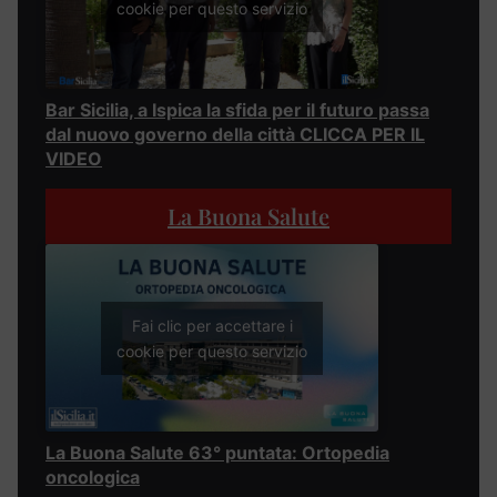
cookie per questo servizio
Bar Sicilia, a Ispica la sfida per il futuro passa
dal nuovo governo della città CLICCA PER IL
VIDEO
La Buona Salute
Fai clic per accettare i
cookie per questo servizio
La Buona Salute 63° puntata: Ortopedia
oncologica