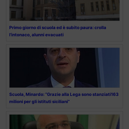
Primo giorno di scuola ed è subito paura: crolla
l’intonaco, alunni evacuati
Scuola, Minardo: “Grazie alla Lega sono stanziati163
milioni per gli istituti siciliani”