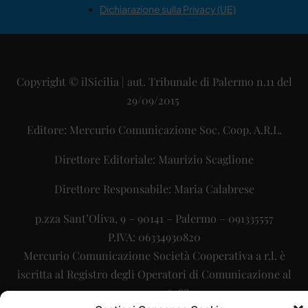
Dichiarazione sulla Privacy (UE)
Copyright © ilSicilia | aut. Tribunale di Palermo n.11 del
29/09/2015
Editore: Mercurio Comunicazione Soc. Coop. A.R.L.
Direttore Editoriale: Maurizio Scaglione
Direttore Responsabile: Maria Calabrese
p.zza Sant’Oliva, 9 – 90141 – Palermo – 091335557
P.IVA: 06334930820
Mercurio Comunicazione Società Cooperativa a r.l. è
iscritta al Registro degli Operatori di Comunicazione al
numero 26988