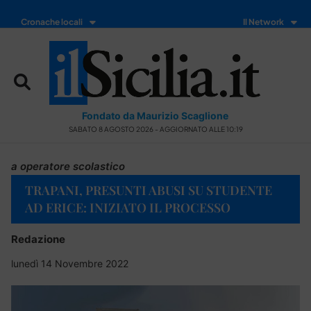
Cronache locali
Il Network
Fondato da Maurizio Scaglione
SABATO 8 AGOSTO 2026 - AGGIORNATO ALLE 10:19
a operatore scolastico
TRAPANI, PRESUNTI ABUSI SU STUDENTE
AD ERICE: INIZIATO IL PROCESSO
Redazione
lunedì 14 Novembre 2022