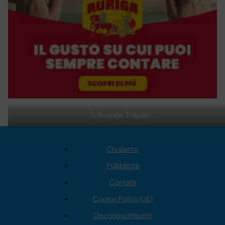
Tribunale Trapani
Chi siamo
Pubblicità
Contatti
Cookie Policy (UE)
Disconoscimento