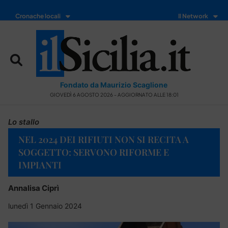
Cronache locali
Il Network
Fondato da Maurizio Scaglione
GIOVEDÌ 6 AGOSTO 2026 - AGGIORNATO ALLE 18:01
Lo stallo
NEL 2024 DEI RIFIUTI NON SI RECITA A
SOGGETTO: SERVONO RIFORME E
IMPIANTI
Annalisa Ciprì
lunedì 1 Gennaio 2024