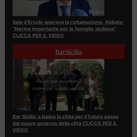
Sala d’Ercole approva la rottamazione, Abbate:
“Norma importante per le famiglie siciliane”
CLICCA PER IL VIDEO
BarSicilia
Fai clic per accettare i
cookie per questo servizio
Bar Sicilia, a Ispica la sfida per il futuro passa
dal nuovo governo della città CLICCA PER IL
VIDEO