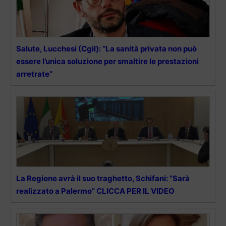
Salute, Lucchesi (Cgil): “La sanità privata non può
essere l’unica soluzione per smaltire le prestazioni
arretrate”
La Regione avrà il suo traghetto, Schifani: “Sarà
realizzato a Palermo” CLICCA PER IL VIDEO