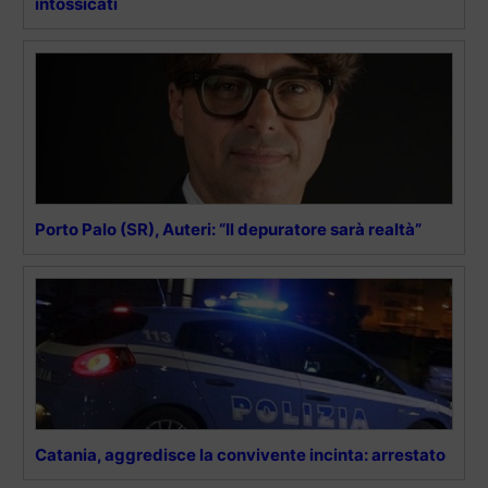
intossicati
Porto Palo (SR), Auteri: “Il depuratore sarà realtà”
Catania, aggredisce la convivente incinta: arrestato