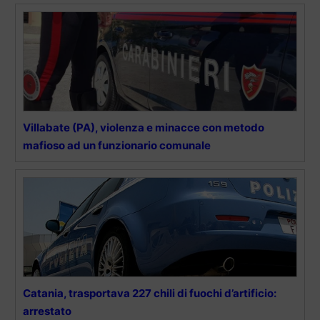
Villabate (PA), violenza e minacce con metodo
mafioso ad un funzionario comunale
Catania, trasportava 227 chili di fuochi d’artificio:
arrestato