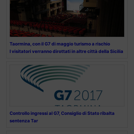
Taormina, con il G7 di maggio turismo a rischio
I visitatori verranno dirottati in altre città della Sicilia
Controllo ingressi al G7, Consiglio di Stato ribalta
sentenza Tar