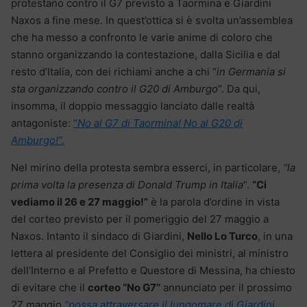
protestano contro il G7 previsto a Taormina e Giardini
Naxos a fine mese. In quest’ottica si è svolta un’assemblea
che ha messo a confronto le varie anime di coloro che
stanno organizzando la contestazione, dalla Sicilia e dal
resto d’Italia, con dei richiami anche a chi “
in Germania si
sta organizzando contro il G20 di Amburgo
“. Da qui,
insomma, il doppio messaggio lanciato dalle realtà
antagoniste:
“
No al G7 di Taormina! No al G20 di
Amburgo!”.
Nel mirino della protesta sembra esserci, in particolare,
“la
prima volta la presenza di Donald Trump in Italia
“.
“Ci
vediamo il 26 e 27 maggio!”
è la parola d’ordine in vista
del corteo previsto per il pomeriggio del 27 maggio a
Naxos. Intanto il sindaco di Giardini,
Nello Lo Turco
, in una
lettera al presidente del Consiglio dei ministri, al ministro
dell’Interno e al Prefetto e Questore di Messina, ha chiesto
di evitare che il
corteo “No G7”
annunciato per il prossimo
27 maggio
“possa attraversare il lungomare di Giardini