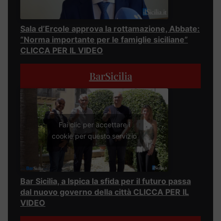
Sala d’Ercole approva la rottamazione, Abbate:
“Norma importante per le famiglie siciliane”
CLICCA PER IL VIDEO
BarSicilia
Fai clic per accettare i
cookie per questo servizio
Bar Sicilia, a Ispica la sfida per il futuro passa
dal nuovo governo della città CLICCA PER IL
VIDEO