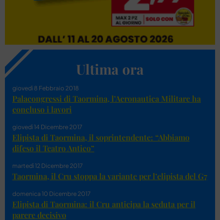
Ultima ora
giovedì 8 Febbraio 2018
Palacongressi di Taormina, l’Aeronautica Militare ha
concluso i lavori
giovedì 14 Dicembre 2017
Elipista di Taormina, il soprintendente: “Abbiamo
difeso il Teatro Antico”
martedì 12 Dicembre 2017
Taormina, il Cru stoppa la variante per l’elipista del G7
domenica 10 Dicembre 2017
Elipista di Taormina: il Cru anticipa la seduta per il
parere decisivo