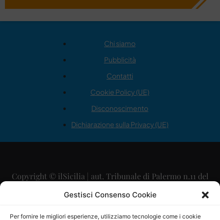
Chi siamo
Pubblicità
Contatti
Cookie Policy (UE)
Disconoscimento
Dichiarazione sulla Privacy (UE)
Copyright © ilSicilia | aut. Tribunale di Palermo n.11 del
29/09/2015
Gestisci Consenso Cookie
Editore: Mercurio Comunicazione Soc. Coop. A.R.L.
Per fornire le migliori esperienze, utilizziamo tecnologie come i cookie