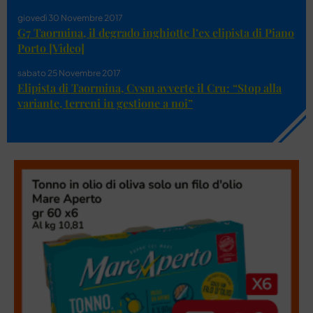
giovedì 30 Novembre 2017
G7 Taormina, il degrado inghiotte l’ex elipista di Piano
Porto [Video]
sabato 25 Novembre 2017
Elipista di Taormina, Cvsm avverte il Cru: “Stop alla
variante, terreni in gestione a noi”