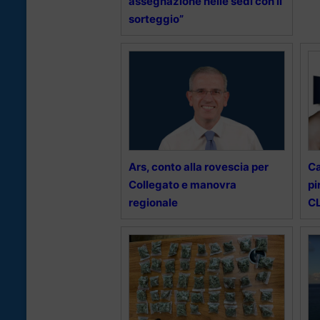
assegnazione nelle sedi con il
sorteggio”
Ars, conto alla rovescia per
Ca
Collegato e manovra
pi
regionale
CL