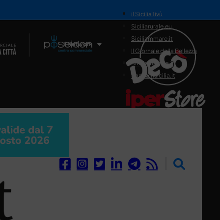
il SiciliaTivù
Siciliarurale.eu
Siciliammare.it
Il Network
Il Giornale della Bellezza
Siciliamedica.it
Sanitainsicilia.it