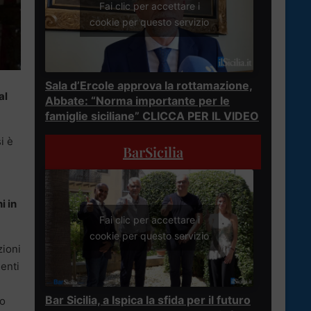
Fai clic per accettare i
cookie per questo servizio
Sala d’Ercole approva la rottamazione,
al
Abbate: “Norma importante per le
famiglie siciliane” CLICCA PER IL VIDEO
i è
BarSicilia
i in
Fai clic per accettare i
cookie per questo servizio
zioni
menti
Bar Sicilia, a Ispica la sfida per il futuro
no