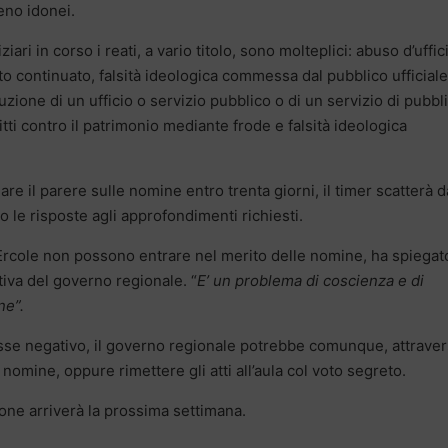
meno idonei.
ri in corso i reati, a vario titolo, sono molteplici: abuso d’uffic
 continuato, falsità ideologica commessa dal pubblico ufficiale
rruzione di un ufficio o servizio pubblico o di un servizio di pubbl
itti contro il patrimonio mediante frode e falsità ideologica
 il parere sulle nomine entro trenta giorni, il timer scatterà d
 le risposte agli approfondimenti richiesti.
d’Ercole non possono entrare nel merito delle nomine, ha spiegat
iva del governo regionale. “
E’ un problema di coscienza e di
ne”.
osse negativo, il governo regionale potrebbe comunque, attrave
omine, oppure rimettere gli atti all’aula col voto segreto.
one arriverà la prossima settimana.