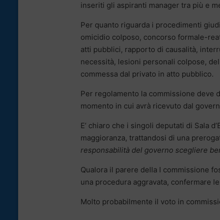
inseriti gli aspiranti manager tra più e 
Per quanto riguarda i procedimenti giudizia
omicidio colposo, concorso formale-reato
atti pubblici, rapporto di causalità, inte
necessità, lesioni personali colpose, del
commessa dal privato in atto pubblico.
Per regolamento la commissione deve dare
momento in cui avrà ricevuto dal governo
E’ chiaro che i singoli deputati di Sala 
maggioranza, trattandosi di una prerogat
responsabilità del governo scegliere be
Qualora il parere della I commissione f
una procedura aggravata, confermare le n
Molto probabilmente il voto in commissi