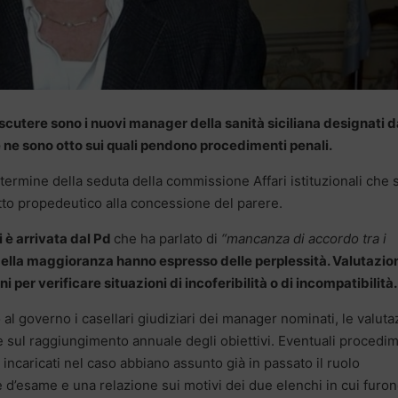
 discutere sono i nuovi manager della sanità siciliana designati d
e ne sono otto sui quali pendono procedimenti penali.
ermine della seduta della commissione Affari istituzionali che s
atto propedeutico alla concessione del parere.
i è arrivata dal Pd
che ha parlato di
“mancanza di accordo tra i
della maggioranza hanno espresso delle perplessità. Valutazion
i per verificare situazioni di incoferibilità o di incompatibilità.
al governo i casellari giudiziari dei manager nominati, le valuta
te sul raggiungimento annuale degli obiettivi. Eventuali procedi
incaricati nel caso abbiano assunto già in passato il ruolo
 d’esame e una relazione sui motivi dei due elenchi in cui furo