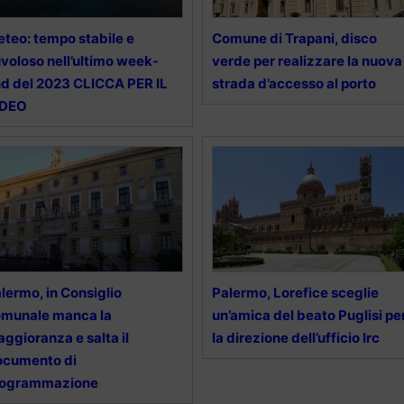
teo: tempo stabile e
Comune di Trapani, disco
voloso nell’ultimo week-
verde per realizzare la nuova
d del 2023 CLICCA PER IL
strada d’accesso al porto
IDEO
lermo, in Consiglio
Palermo, Lorefice sceglie
omunale manca la
un’amica del beato Puglisi pe
ggioranza e salta il
la direzione dell’ufficio Irc
ocumento di
rogrammazione