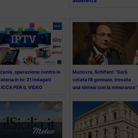
assistenza”
tania, operazione contro la
Manovra, Schifani: “Sarà
rateria in tv: 21 indagati
votata l’8 gennaio, trovata
ICCA PER IL VIDEO
una sintesi con la minoranza”