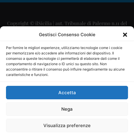
Copyright © ilSicilia | aut. Tribunale di Palermo n.11 del
29/09/2015
Gestisci Consenso Cookie
Editore: Mercurio Comunicazione Soc. Coop. A.R.L.
Per fornire le migliori esperienze, utilizziamo tecnologie come i cookie
per memorizzare e/o accedere alle informazioni del dispositivo. Il
Direttore Editoriale: Maurizio Scaglione
consenso a queste tecnologie ci permetterà di elaborare dati come il
comportamento di navigazione o ID unici su questo sito. Non
Direttore Responsabile: Maria Calabrese
acconsentire o ritirare il consenso può influire negativamente su alcune
caratteristiche e funzioni.
p.zza Sant’Oliva, 9 – 90141 – Palermo – 091335557
P.IVA: 06334930820
Accetta
Mercurio Comunicazione Società Cooperativa a r.l. è
iscritta al Registro degli Operatori di Comunicazione al
Nega
numero 26988
Visualizza preferenze
Sito gestito da
La Digitale srl
–
info@ladigitale.it