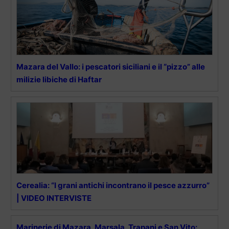
Mazara del Vallo: i pescatori siciliani e il “pizzo” alle
milizie libiche di Haftar
Cerealia: “I grani antichi incontrano il pesce azzurro”
| VIDEO INTERVISTE
Marinerie di Mazara, Marsala, Trapani e San Vito: