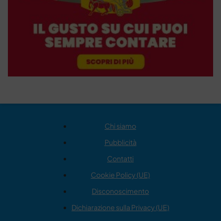
Chi siamo
Pubblicità
Contatti
Cookie Policy (UE)
Disconoscimento
Dichiarazione sulla Privacy (UE)