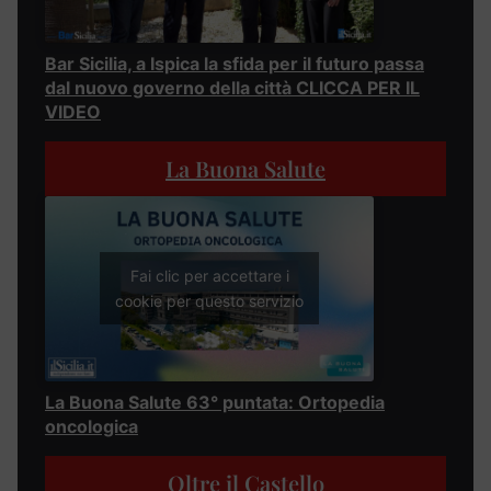
Bar Sicilia, a Ispica la sfida per il futuro passa
dal nuovo governo della città CLICCA PER IL
VIDEO
La Buona Salute
Fai clic per accettare i
cookie per questo servizio
La Buona Salute 63° puntata: Ortopedia
oncologica
Oltre il Castello