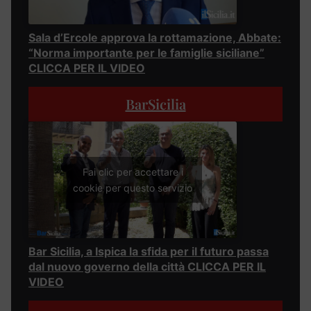
Sala d’Ercole approva la rottamazione, Abbate:
“Norma importante per le famiglie siciliane”
CLICCA PER IL VIDEO
BarSicilia
Fai clic per accettare i
cookie per questo servizio
Bar Sicilia, a Ispica la sfida per il futuro passa
dal nuovo governo della città CLICCA PER IL
VIDEO