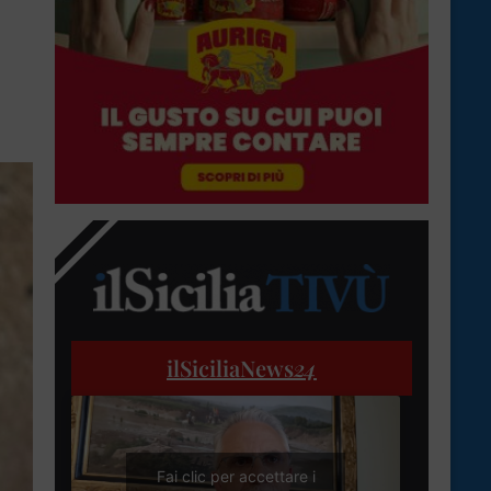
ilSiciliaNews
24
Fai clic per accettare i