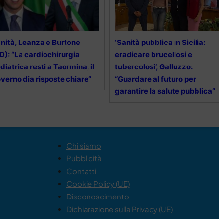
nità, Leanza e Burtone
‘Sanità pubblica in Sicilia:
D): “La cardiochirurgia
eradicare brucellosi e
diatrica resti a Taormina, il
tubercolosi’, Galluzzo:
verno dia risposte chiare”
“Guardare al futuro per
garantire la salute pubblica”
Chi siamo
Pubblicità
Contatti
Cookie Policy (UE)
Disconoscimento
Dichiarazione sulla Privacy (UE)