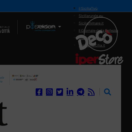
il SiciliaTivù
Siciliarurale.eu
Siciliammare.it
Il Network
Il Giornale della Bellezza
Siciliamedica.it
Sanitainsicilia.it