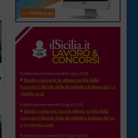
Pubblicazione: mercoledì 8 Luglio 2026
a
Bandi e concorsi: le ultime novità dalla
Gazzetta Ufficiale della Repubblica Italiana del 3 e
7 luglio 2026
Pubblicazione: venerdì 3 Luglio 2026
Bandi e concorsi: ecco le ultime novità dalla
Gazzetta Ufficiale della Repubblica Italiana del 26
e 30 giugno 2026
Pubblicazione: venerdì 26 Giugno 2026