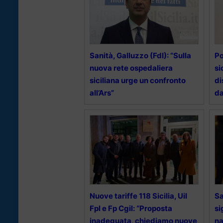
Sanità, Galluzzo (FdI): “Sulla
Po
nuova rete ospedaliera
si
siciliana urge un confronto
di
all’Ars”
da
Nuove tariffe 118 Sicilia, Uil
Sa
Fpl e Fp Cgil: “Proposta
si
inadeguata, chiediamo nuove
na