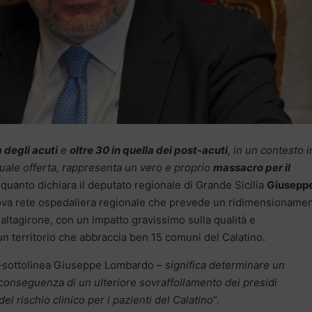
a degli acuti
e
oltre 30 in quella dei post-acuti
, in un contesto i
tuale offerta, rappresenta un vero e proprio
massacro per il
’ quanto dichiara il deputato regionale di Grande Sicilia
Giusepp
uova rete ospedaliera regionale che prevede un ridimensioname
 Caltagirone, con un impatto gravissimo sulla qualità e
r un territorio che abbraccia ben 15 comuni del Calatino.
sottolinea Giuseppe Lombardo –
significa determinare un
conseguenza di un ulteriore sovraffollamento dei presidi
l rischio clinico per i pazienti del Calatino
“.