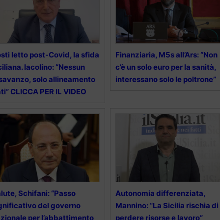
sti letto post-Covid, la sfida
Finanziaria, M5s all’Ars: “Non
ciliana. Iacolino: “Nessun
c’è un solo euro per la sanità,
savanzo, solo allineamento
interessano solo le poltrone”
ti” CLICCA PER IL VIDEO
lute, Schifani: “Passo
Autonomia differenziata,
gnificativo del governo
Mannino: “La Sicilia rischia di
zionale per l’abbattimento
perdere risorse e lavoro”