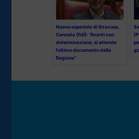
Nuovo ospedale di Siracusa,
Sa
Cannata (FdI): “Avanti con
(P
determinazione, si attende
pe
l’ultimo documento dalla
go
Regione”