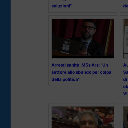
soluzioni”
de
Arresti sanità, M5s Ars: “Un
Au
settore allo sbando per colpa
Sa
della politica”
di
ob
V