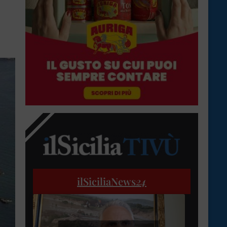
ilSiciliaNews
24