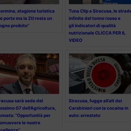
ormina, stagione turistica
Tuna Clip a Siracusa, le strad
le porte ma la Ztl resta un
infinite del tonno rosso e
ogno proibito”
gli indicatori di qualità
nutrizionale CLICCA PER IL
VIDEO
racusa sarà sede del
Siracusa, fugge all’alt dei
ossimo G7 dell’Agricoltura,
Carabinieri con la cocaina in
nnata: “Opportunità per
auto: arrestato
omuovere le nostre
cellenze”