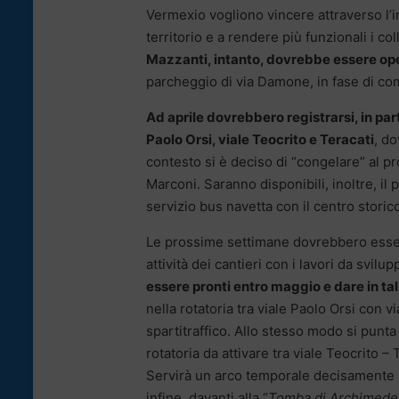
Vermexio vogliono vincere attraverso l’in
territorio e a rendere più funzionali i co
Mazzanti, intanto, dovrebbe essere oper
parcheggio di via Damone, in fase di c
Ad aprile dovrebbero registrarsi, in part
Paolo Orsi, viale Teocrito e Teracati
, d
contesto si è deciso di “congelare” al pr
Marconi. Saranno disponibili, inoltre, il
servizio bus navetta con il centro storic
Le prossime settimane dovrebbero essere
attività dei cantieri con i lavori da svilu
essere pronti entro maggio e dare in ta
nella rotatoria tra viale Paolo Orsi con 
spartitraffico. Allo stesso modo si punt
rotatoria da attivare tra viale Teocrito –
Servirà un arco temporale decisamente p
infine, davanti alla “
Tomba di Archimede