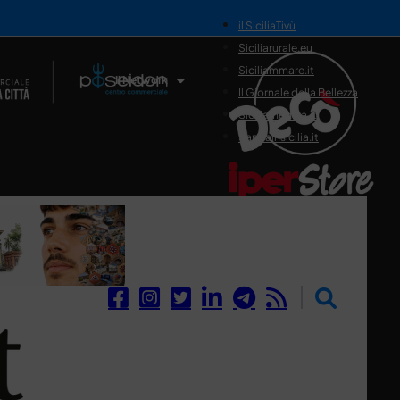
il SiciliaTivù
Siciliarurale.eu
Siciliammare.it
Il Network
Il Giornale della Bellezza
Siciliamedica.it
Sanitainsicilia.it