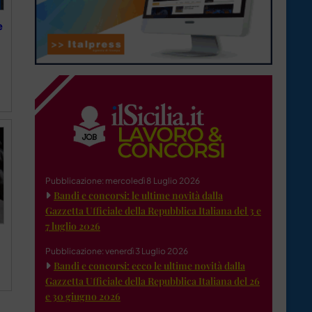
e
Pubblicazione: mercoledì 8 Luglio 2026
Bandi e concorsi: le ultime novità dalla
Gazzetta Ufficiale della Repubblica Italiana del 3 e
7 luglio 2026
Pubblicazione: venerdì 3 Luglio 2026
Bandi e concorsi: ecco le ultime novità dalla
Gazzetta Ufficiale della Repubblica Italiana del 26
e 30 giugno 2026