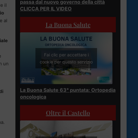
passa dal nuovo governo della città
e il
CLICCA PER IL VIDEO
io
e al
La Buona Salute
iale
Fai clic per accettare i
e
cookie per questo servizio
on un
La Buona Salute 63° puntata: Ortopedia
di
oncologica
Oltre il Castello
na.