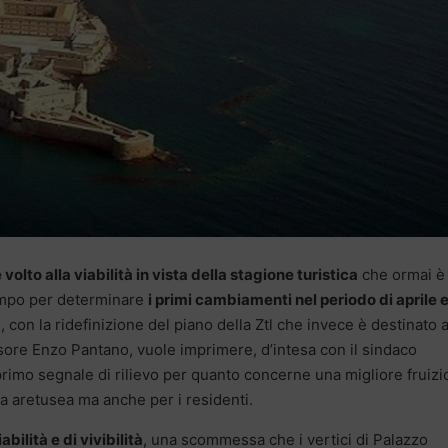
lto alla viabilità in vista della stagione turistica
che ormai è 
tempo per determinare
i primi cambiamenti nel periodo di aprile 
te, con la ridefinizione del piano della Ztl che invece è destinato 
ssore Enzo Pantano, vuole imprimere, d’intesa con il sindaco
 primo segnale di rilievo per quanto concerne una migliore fruiz
dina aretusea ma anche per i residenti.
abilità e di vivibilità
, una scommessa che i vertici di Palazzo