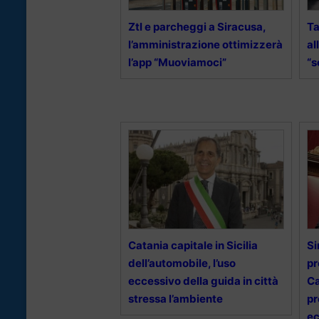
Ztl e parcheggi a Siracusa,
Ta
l’amministrazione ottimizzerà
al
l’app “Muoviamoci”
“s
Catania capitale in Sicilia
Si
dell’automobile, l’uso
pr
eccessivo della guida in città
Ca
stressa l’ambiente
pr
ec