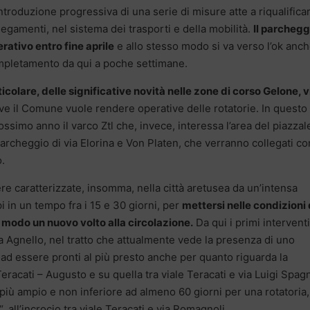
troduzione progressiva di una serie di misure atte a riqualificar
llegamenti, nel sistema dei trasporti e della mobilità.
Il parchegg
ativo entro fine aprile
e allo stesso modo si va verso l’ok anch
ompletamento da qui a poche settimane.
icolare, delle significative novità nelle zone di corso Gelone, v
ove il Comune vuole rendere operative delle rotatorie. In questo
ossimo anno il varco Ztl che, invece, interessa l’area del piazzal
 parcheggio di via Elorina e Von Platen, che verranno collegati c
o.
 caratterizzate, insomma, nella città aretusea da un’intensa
ppi in un tempo fra i 15 e 30 giorni, per
mettersi nelle condizioni 
l modo un nuovo volto alla circolazione.
Da qui i primi interventi
via Agnello, nel tratto che attualmente vede la presenza di uno
a ad essere pronti al più presto anche per quanto riguarda la
 Teracati – Augusto e su quella tra viale Teracati e via Luigi Spag
iù ampio e non inferiore ad almeno 60 giorni per una rotatoria,
“, all’incrocio tra viale Teracati e via Romagnoli.