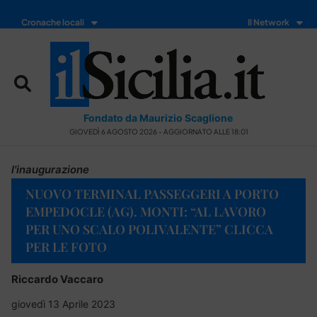
Cronache locali
Il Network
Fondato da Maurizio Scaglione
GIOVEDÌ 6 AGOSTO 2026 - AGGIORNATO ALLE 18:01
l'inaugurazione
NUOVO TERMINAL PASSEGGERI A PORTO
EMPEDOCLE (AG). MONTI: “AL LAVORO
PER UNO SCALO POLIVALENTE” CLICCA
PER LE FOTO
Riccardo Vaccaro
giovedì 13 Aprile 2023