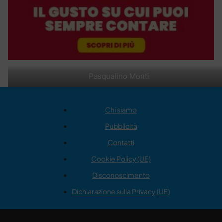
Pasqualino Monti
Chi siamo
Pubblicità
Contatti
Cookie Policy (UE)
Disconoscimento
Dichiarazione sulla Privacy (UE)