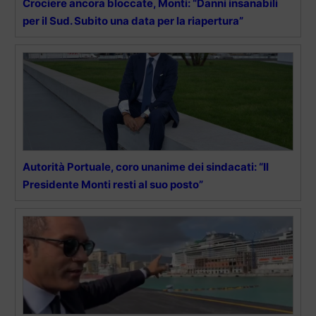
Crociere ancora bloccate, Monti: “Danni insanabili
per il Sud. Subito una data per la riapertura”
Autorità Portuale, coro unanime dei sindacati: “Il
Presidente Monti resti al suo posto”