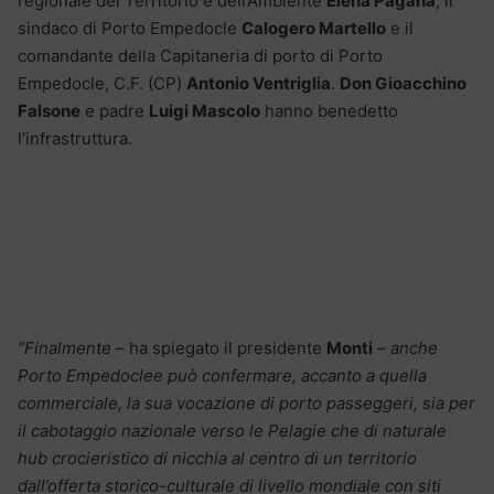
regionale del Territorio e dell’Ambiente
Elena Pagana
, il
sindaco di Porto Empedocle
Calogero Martello
e il
comandante della Capitaneria di porto di Porto
Empedocle, C.F. (CP)
Antonio Ventriglia
.
Don Gioacchino
Falsone
e padre
Luigi Mascolo
hanno benedetto
l’infrastruttura.
“Finalmente
– ha spiegato il presidente
Monti
–
anche
Porto Empedoclee può confermare, accanto a quella
commerciale, la sua vocazione di porto passeggeri, sia per
il cabotaggio nazionale verso le Pelagie che di naturale
hub crocieristico di nicchia al centro di un territorio
dall’offerta storico-culturale di livello mondiale con siti